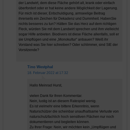
der Landwirt, dem diese Fläche gehört alt, krank oder einfach
überfordert oder er hat keine andere Möglichkeit der Lagerung.
Für mich ist dieser, Entschuldigung, armseelige Beitrag
ihrerseits ein Zeichen für Dekadenz und Dummheit. HabenSie
nichts besseres zu tun? Hätten Sie das Herz auf dem richtigen
Fleck, würden Sie mit dem Landwirt sprechen und ihm vielleicht
sogar Hilfe anbieten. Biodivers ist diese Fläche allenfalls, soll er
sie Umpflügen und eine „Monokultur“ anbauen? Weiß ihr
Vorstand was Sie hier schreiben? Oder schlimmer, sind SIE der
Vorsitzende?
Tino Westphal
18. Februar 2022 at 17:32
Hallo Meinrad Hurst,
vielen Dank für Ihren Kommentar.
Nein, lustig ist an diesem Ratespiel wenig.
Es ist vielmehr eine bittere Erkenntnis, wenn
Naturschützer die scheinbar unaufhaltsame Verluste von
naturschutzfachlich hoch sensitiven Flächen nur noch
dokumentieren und begleiten können.
Zu Ihrer Frage: Nein, wir möchten kein „Umpflügen und