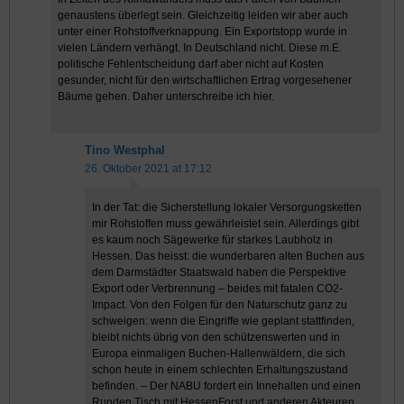
genaustens überlegt sein. Gleichzeitig leiden wir aber auch
unter einer Rohstoffverknappung. Ein Exportstopp wurde in
vielen Ländern verhängt. In Deutschland nicht. Diese m.E.
politische Fehlentscheidung darf aber nicht auf Kosten
gesunder, nicht für den wirtschaftlichen Ertrag vorgesehener
Bäume gehen. Daher unterschreibe ich hier.
Tino Westphal
26. Oktober 2021 at 17:12
In der Tat: die Sicherstellung lokaler Versorgungsketten
mir Rohstoffen muss gewährleistet sein. Allerdings gibt
es kaum noch Sägewerke für starkes Laubholz in
Hessen. Das heisst: die wunderbaren alten Buchen aus
dem Darmstädter Staatswald haben die Perspektive
Export oder Verbrennung – beides mit fatalen CO2-
Impact. Von den Folgen für den Naturschutz ganz zu
schweigen: wenn die Eingriffe wie geplant stattfinden,
bleibt nichts übrig von den schützenswerten und in
Europa einmaligen Buchen-Hallenwäldern, die sich
schon heute in einem schlechten Erhaltungszustand
befinden. – Der NABU fordert ein Innehalten und einen
Runden Tisch mit HessenForst und anderen Akteuren