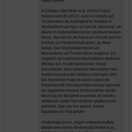
fraglich gelten.
Im Übrigen zitiert Bolte et al. (2020) Pretsch,
Schütze und Uhl (2012), dass im Hinblick auf
Trockenstress die Anfälligkeit für Schäden in
Mischwäldern geringer sei und die „Mischung“ der
Bäume in Kulturwäldern besser gesteuert werden
könne. Man könnte die Arbeit von Pretsch auch im
Kontrast zur Forstwirtschaft sehen, da diese
belegt, dass Mischwälder besser als
Monokulturen auf Trockenstress reagieren. Ein
Vergleich mit natürlichen Mischwäldern bleibt hier
offenbar aus. Es gibt somit keinen Grund
anzunehmen, dass natürliche Mischwälder hier
forstlich beeinflussten Wäldern unterlegen sind.
Die eigentliche Frage ist jedoch warum die
Forstwirtschaft nicht diese Erkenntnisse nutzt und
die suggerierte bessere Einflussnahme auf die
Mischung der Bestände anwendet. Es werden
stattdessen weiter Monokulturen gepflanzt und
gefördert. Oder wie hier andere, fremde
Baumarten ins Feld geführt.
Unabhängig davon, zeigen unbewirtschaftete
Wälder eine höhere Biodiversität (Paillet et al.,