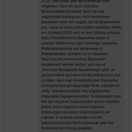
2010). Man sollte über die Klimakrise nicht
vergessen, dass wir auch noch eine
Biodiversitätskrise haben. Auch die hier
angestrebte Nutzung von nicht-heimischen
Baumarten wirkt sich negativ auf die Biodiversität
aus. Sogar in einem sehr forstlich gefärbten Artikel
von Schmidt (2019) wird zu dem Schluss gelangt,
dass „Fremdländische Baumarten daher in
unseren Wäldern nur nach vorheriger intensiver
Risikoabschätzung und keineswegs in
Reinbeständen, sondern nur in intensiver
Mischung mit einheimischen Baumarten
ausgebracht werden sollten“ und das es
„durchaus ökologische Auswirkungen gibt“. Im
ganzen Artikel wird versucht die Prämisse ins Ziel
zu retten, dass man fremdländischen Baumarten
zumindest eine gut abgewägte Rolle zugestehen
sollte, während praktisch alle angebrachten
Argumente dagegensprechen. Insbesondere wird
klar die negativen Auswirkungen auf die Insekten
betont. Dies entspricht meinen eigenen
Erfahrungen und vielen Ergebnissen in der
Literatur. In anderen Aspekten wird die
naturschützerische Sicht aufgezeigt, aber der
forstlichen den Vorzug gegeben.