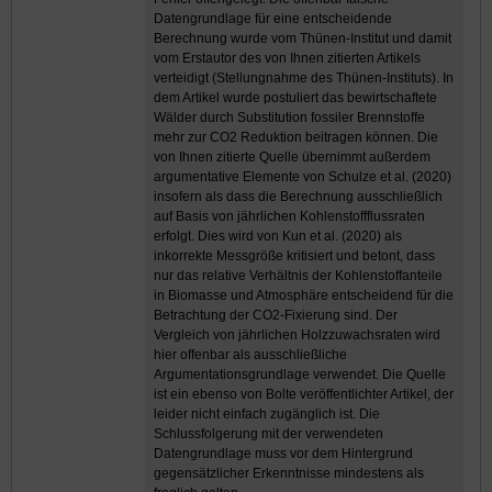
Datengrundlage für eine entscheidende
Berechnung wurde vom Thünen-Institut und damit
vom Erstautor des von Ihnen zitierten Artikels
verteidigt (Stellungnahme des Thünen-Instituts). In
dem Artikel wurde postuliert das bewirtschaftete
Wälder durch Substitution fossiler Brennstoffe
mehr zur CO2 Reduktion beitragen können. Die
von Ihnen zitierte Quelle übernimmt außerdem
argumentative Elemente von Schulze et al. (2020)
insofern als dass die Berechnung ausschließlich
auf Basis von jährlichen Kohlenstoffflussraten
erfolgt. Dies wird von Kun et al. (2020) als
inkorrekte Messgröße kritisiert und betont, dass
nur das relative Verhältnis der Kohlenstoffanteile
in Biomasse und Atmosphäre entscheidend für die
Betrachtung der CO2-Fixierung sind. Der
Vergleich von jährlichen Holzzuwachsraten wird
hier offenbar als ausschließliche
Argumentationsgrundlage verwendet. Die Quelle
ist ein ebenso von Bolte veröffentlichter Artikel, der
leider nicht einfach zugänglich ist. Die
Schlussfolgerung mit der verwendeten
Datengrundlage muss vor dem Hintergrund
gegensätzlicher Erkenntnisse mindestens als