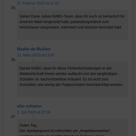
11. Februar 2023 at 11:32
Vielen Dank, liebes NABU-Team, dass ihr euch so beharrlich für
unseren Wald eingesetzt habt; parteiübergreifend zum
Hinschauen eingeladen, informiert und darüber berichtet habt.
Madita de Molière
21. März 2023 at 13:47
Danke NABU, dass ihr diese Fehlentscheidungen in der
Waldwirtschaft immer wieder aufdeckt und den langfristigen
Schaden so nachvollziehbar erläutert. Es ist nicht zum
Aushalten, wie wenig die Folgeschäden berücksichtigt werden.
elke schwinn
2. Juli 2023 at 20:59
Guten Tag,
Der Sperbergrund ist mitnichten ein „Amphibienweiher“,