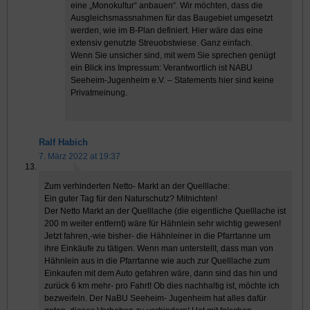
eine „Monokultur“ anbauen“. Wir möchten, dass die
Ausgleichsmassnahmen für das Baugebiet umgesetzt
werden, wie im B-Plan definiert. Hier wäre das eine
extensiv genutzte Streuobstwiese. Ganz einfach.
Wenn Sie unsicher sind, mit wem Sie sprechen genügt
ein Blick ins Impressum: Verantwortlich ist NABU
Seeheim-Jugenheim e.V. – Statements hier sind keine
Privatmeinung.
Ralf Habich
7. März 2022 at 19:37
Zum verhinderten Netto- Markt an der Quelllache:
Ein guter Tag für den Naturschutz? Mitnichten!
Der Netto Markt an der Quelllache (die eigentliche Quelllache ist
200 m weiter entfernt) wäre für Hähnlein sehr wichtig gewesen!
Jetzt fahren,-wie bisher- die Hähnleiner in die Pfarrtanne um
ihre Einkäufe zu tätigen. Wenn man unterstellt, dass man von
Hähnlein aus in die Pfarrtanne wie auch zur Quelllache zum
Einkaufen mit dem Auto gefahren wäre, dann sind das hin und
zurück 6 km mehr- pro Fahrt! Ob dies nachhaltig ist, möchte ich
bezweifeln. Der NaBU Seeheim- Jugenheim hat alles dafür