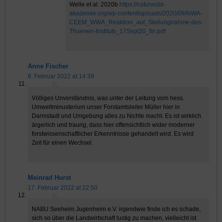
Welle et al. 2020b
https://naturwald-
akademie.org/wp-content/uploads/2020/09/NWA-
CEEM_WWA_Reaktion_auf_Stellungnahme-des-
Thuenen-Instituts_17Sept20_fin.pdf
Anne Fischer
8. Februar 2022 at 14:39
Völliges Unverständnis, was unter der Leitung vom hess.
Umweltminusterium unser Forstamtsleiter Müller hier in
Darmstadt und Umgebung alles zu Nichte macht. Es ist wirklich
ärgerlich und traurig, dass hier offensichtlich wider moderner
forstwissenschaftlicher Erkenntnisse gehandelt wird. Es wird
Zeit für einen Wechsel.
Meinrad Hurst
17. Februar 2022 at 22:50
NABU Seeheim Jugenheim e.V. irgendwie finde ich es schade,
sich so über die Landwirtschaft lustig zu machen, vielleicht ist