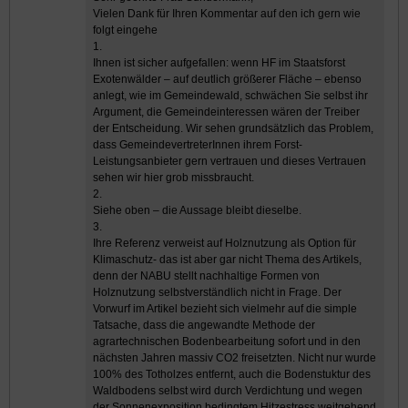
Vielen Dank für Ihren Kommentar auf den ich gern wie
folgt eingehe
1.
Ihnen ist sicher aufgefallen: wenn HF im Staatsforst
Exotenwälder – auf deutlich größerer Fläche – ebenso
anlegt, wie im Gemeindewald, schwächen Sie selbst ihr
Argument, die Gemeindeinteressen wären der Treiber
der Entscheidung. Wir sehen grundsätzlich das Problem,
dass GemeindevertreterInnen ihrem Forst-
Leistungsanbieter gern vertrauen und dieses Vertrauen
sehen wir hier grob missbraucht.
2.
Siehe oben – die Aussage bleibt dieselbe.
3.
Ihre Referenz verweist auf Holznutzung als Option für
Klimaschutz- das ist aber gar nicht Thema des Artikels,
denn der NABU stellt nachhaltige Formen von
Holznutzung selbstverständlich nicht in Frage. Der
Vorwurf im Artikel bezieht sich vielmehr auf die simple
Tatsache, dass die angewandte Methode der
agrartechnischen Bodenbearbeitung sofort und in den
nächsten Jahren massiv CO2 freisetzten. Nicht nur wurde
100% des Totholzes entfernt, auch die Bodenstuktur des
Waldbodens selbst wird durch Verdichtung und wegen
der Sonnenexposition bedingtem Hitzestress weitgehend