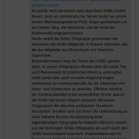
gruenen-wiese/
Ich würde mich persönlich sehr über Ihren NABU Eintritt
freuen, denn als demokratischer Verein bieten wir einem
breiten Meinungssprektrum Platz, ringen gemeinsam um
den besten Weg, der Klimakrise und der Krise der
Biodiversität entgegenzutreten.
Heute vertritt die NABU Ortsgruppe gemeinsam die
Interessen der NABU Mitglieder in Alsbach Hähnlein, wie
die der Mitglieder aus Bickenbach und Seeheim-
Jugenheim.
Bekanntermassen liegt die Stärke des NABU gerade
darin, in seinen Ortsgruppen Wissen über die lokale Tier
und Pflanzenwelt mit praktischer Arbeit zu verknüpfen,
nicht zuletzt aber auch mit einer möglichst engen
Verbindung zur Kommunalpolitik die die Interessen von
Natur- und Klimaschutz zu vertreten. Effektive Arbeit in
der Kommunalpolitik ist ein wesentlicher Grund, warum
der NABU wo immer möglich versucht, mit seinen
Ortsgruppen die aktuellen politischen Strukturen
abzubilden. Insofern kann ich Ihnen die Unterstützung zu
einer Initiative für eine Neugründung einer
eigenständigen Ortsgruppe für Alsbach-Hähnlein sowohl
aus der bisherigen NABU Ortsgruppe als auch durch den
NABU Kreisverband zusichern. Insbesondere weil im