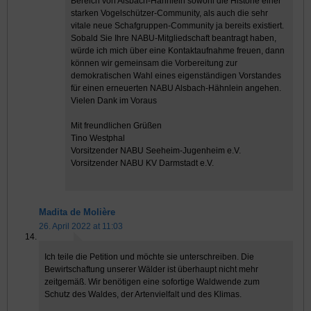
Bereich von Alsbach-Hähnlein sowohl die Historie einer
starken Vogelschützer-Community, als auch die sehr
vitale neue Schafgruppen-Community ja bereits existiert.
Sobald Sie Ihre NABU-Mitgliedschaft beantragt haben,
würde ich mich über eine Kontaktaufnahme freuen, dann
können wir gemeinsam die Vorbereitung zur
demokratischen Wahl eines eigenständigen Vorstandes
für einen erneuerten NABU Alsbach-Hähnlein angehen.
Vielen Dank im Voraus
Mit freundlichen Grüßen
Tino Westphal
Vorsitzender NABU Seeheim-Jugenheim e.V.
Vorsitzender NABU KV Darmstadt e.V.
Madita de Molière
26. April 2022 at 11:03
Ich teile die Petition und möchte sie unterschreiben. Die
Bewirtschaftung unserer Wälder ist überhaupt nicht mehr
zeitgemäß. Wir benötigen eine sofortige Waldwende zum
Schutz des Waldes, der Artenvielfalt und des Klimas.