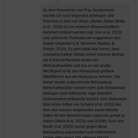
Zu dem Kommentar von Frau Sundermann
möchte ich noch folgendes anbringen: Die
Prämisse in dem von Ihnen zitierten Artikel (Bolte
et al., 2020) ist von anderen Wissenschaftlern
mehrfach kritisiert worden (vgl. Kun et al. 2020)
und zahlreiche Publikationen suggerieren das
exakte Gegenteil (z.B. Moomaw, Masino, &
Faison, 2019). Es geht dabei klar hervor, dass
unbewirtschaftete Wälder einen höheren Beitrag
als Kohlenstoffsenken leisten als
Wirtschaftswälder und das es von großer
Wichtigkeit ist für den Klimaschutz größere
Waldflächen aus der Nutzung zu nehmen. Die
immer wieder auftauchende Behauptung
Wirtschaftswälder würden mehr zum Klimaschutz
beitragen wird mittlerweile rege diskutiert.
Insbesondere entbrannte kürzlich eine Diskussion
über einen Artikel von Schulze et al. (2020) bei
dem den Autoren vorgeworfen wurde falsche
Daten für ihre Berechnungen zugrunde gelegt zu
haben (Welle et al. 2020a und 2020b). Auch von
Booth et al. (2020) wurde gegen diese
Behauptung argumentiert und methodische
Fehler offengelegt. Die offenbar falsche