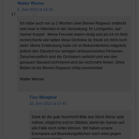
Walter Werner
6. Juni 2022 at 14:19
Ich habe auch vor ca 2 Wochen zwei Bienen Ragwurz entdeckt
und zwar in Hähnlein in der Gemarkung: Im Lochgarten, auf
meiner Koppel . Meine Freunde waren riesig und als ich im Netz
recherchierte wie selten diese Orchidee ist, freute ich mich noch
mehr. Meine Entdeckung habe ich im Bekanntenkreis mitgeteilt,
jedoch den Standort nur wenigen vertrauensvollen Personen.
Zwischenzeitlich sind die Orchideen verblüht und wer den
genauen Standort nicht kennt wird sie nicht mehr finden. Ohne
Blüten ist die Bienen Ragwurz völlig unscheinbar .
Walter Werner
Tino Westphal
20. Juni 2022 at 17:45
Dank für die gute Nachricht! Bitte das Stück Wiese spät
mähen, möglichst erst im Oktober, damit die Samen auf
alle Fälle noch reifen können. Wir haben unsere
Exemplare auf Beweidungsflächen noch extra gegen