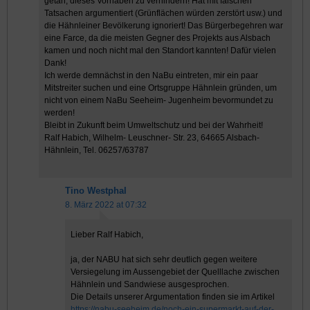
getan, dieses Vorhaben zu verhindern! Hat mit falschen
Tatsachen argumentiert (Grünflächen würden zerstört usw.) und
die Hähnleiner Bevölkerung ignoriert! Das Bürgerbegehren war
eine Farce, da die meisten Gegner des Projekts aus Alsbach
kamen und noch nicht mal den Standort kannten! Dafür vielen
Dank!
Ich werde demnächst in den NaBu eintreten, mir ein paar
Mitstreiter suchen und eine Ortsgruppe Hähnlein gründen, um
nicht von einem NaBu Seeheim- Jugenheim bevormundet zu
werden!
Bleibt in Zukunft beim Umweltschutz und bei der Wahrheit!
Ralf Habich, Wilhelm- Leuschner- Str. 23, 64665 Alsbach-
Hähnlein, Tel. 06257/63787
Tino Westphal
8. März 2022 at 07:32
Lieber Ralf Habich,
ja, der NABU hat sich sehr deutlich gegen weitere
Versiegelung im Aussengebiet der Quelllache zwischen
Hähnlein und Sandwiese ausgesprochen.
Die Details unserer Argumentation finden sie im Artikel
https://nabu-seeheim.de/noch-ein-supermarkt-auf-der-