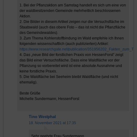
1. Bei der Pflanzaktion am Samstag handelt es sich um eine von
der waldbesitzenden Gemeinde mehrheitlich beschlossenen
Aktion.
2. Die Bilder in diesem Artikel zeigen nur die Versuchsfläche im
Staatswald (auch das obere Foto – das ist nicht die Pflanzfläche
des Gemeindewaldes).
3. Zum Thema Kohlenstoffbindung im Wald empfehle ich Ihnen
folgenden wissenschaftlich (auch publizierten) Artikel:
https://www.researchgate.net/publication/351956202_Fakten_zum_
4. Das „neue Bild der forstlichen Praxis von HessenForst“ zeigt
das Bild einer Versuchsfläche. Dass eine Waldfläche vor der
Pflanzung so vorbereitet wird ist eine absolute Ausnahme und
keine forstliche Praxis.
5. Die Waldfläche bei Seeheim bleibt Waldfläche (und nicht
ehemalig).
Beste Grüße
Michelle Sundermann, HessenForst
Tino Westphal
18. November 2021 at 17:35
Sehr geehrte Frau Sundermann,