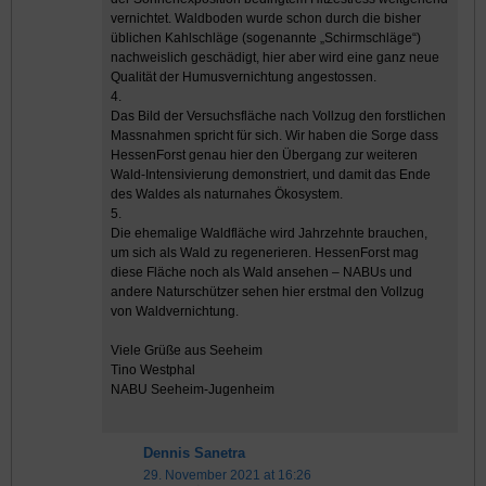
vernichtet. Waldboden wurde schon durch die bisher
üblichen Kahlschläge (sogenannte „Schirmschläge“)
nachweislich geschädigt, hier aber wird eine ganz neue
Qualität der Humusvernichtung angestossen.
4.
Das Bild der Versuchsfläche nach Vollzug den forstlichen
Massnahmen spricht für sich. Wir haben die Sorge dass
HessenForst genau hier den Übergang zur weiteren
Wald-Intensivierung demonstriert, und damit das Ende
des Waldes als naturnahes Ökosystem.
5.
Die ehemalige Waldfläche wird Jahrzehnte brauchen,
um sich als Wald zu regenerieren. HessenForst mag
diese Fläche noch als Wald ansehen – NABUs und
andere Naturschützer sehen hier erstmal den Vollzug
von Waldvernichtung.
Viele Grüße aus Seeheim
Tino Westphal
NABU Seeheim-Jugenheim
Dennis Sanetra
29. November 2021 at 16:26