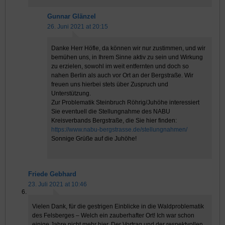
Gunnar Glänzel
26. Juni 2021 at 20:15
Danke Herr Höfle, da können wir nur zustimmen, und wir
bemühen uns, in Ihrem Sinne aktiv zu sein und Wirkung
zu erzielen, sowohl im weit entfernten und doch so
nahen Berlin als auch vor Ort an der Bergstraße. Wir
freuen uns hierbei stets über Zuspruch und
Unterstützung.
Zur Problematik Steinbruch Röhrig/Juhöhe interessiert
Sie eventuell die Stellungnahme des NABU
Kreisverbands Bergstraße, die Sie hier finden:
https://www.nabu-bergstrasse.de/stellungnahmen/
Sonnige Grüße auf die Juhöhe!
Friede Gebhard
23. Juli 2021 at 10:46
Vielen Dank, für die gestrigen Einblicke in die Waldproblematik
des Felsberges – Welch ein zauberhafter Ort! Ich war schon
einige Jahre nicht mehr hier. Der Vortrag und der respektvollen