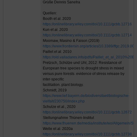
Grüße Dennis Sanetra
Quellen:
Booth et al. 2020
https://onlinelibrary.wiley.com/doi/10.1111/gcbb.12716
Kun et al. 2020
https://onlinelibrary.wiley.com/doi/10.1111/gcbb.12714
Moomaw, Masino & Faison (2019)
https://www.frontiersin.org/articles/10.3389/ffgc.2019.000
Paillet et al. 2010
https://old.valladares.info/pdfs/Paillet_et_al_20
Pretzsch, Schütze und Uhl, 2012: Resistance of
European tree species to drought stress in mixed
versus pure forests: evidence of stress release by
inter-specific
facilitation. plant biology.
Schmidt, 2019
https://www.lwf.bayern.de/biodiversitaet/biologische-
vielfalt/230750/index.php
Schulze et al., 2020
https://onlinelibrary.wiley.com/doi/10.1111/gcbb.12672
Stellungnahme Thünen-Institut
https://www.thuenen.de/media/institute/wo/Allgemein
Welle et al. 2020a
https://onlinelibrary.wiley.com/doi/10.1111/gcbb.12738