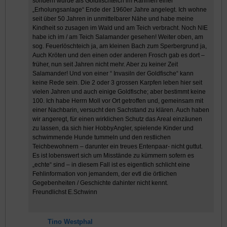
sondern wurde als Goldfischteich im Rahmen einer
„Erholungsanlage“ Ende der 1960er Jahre angelegt. Ich wohne
seit über 50 Jahren in unmittelbarer Nähe und habe meine
Kindheit so zusagen im Wald und am Teich verbracht. Noch NIE
habe ich im / am Teich Salamander gesehen! Weiter oben, am
sog. Feuerlöschteich ja, am kleinen Bach zum Sperbergrund ja,
Auch Kröten und den einen oder anderen Frosch gab es dort –
früher, nun seit Jahren nicht mehr. Aber zu keiner Zeit
Salamander! Und von einer “ Invasiln der Goldfische“ kann
keine Rede sein. Die 2 oder 3 grossen Karpfen leben hier seit
vielen Jahren und auch einige Goldfische; aber bestimmt keine
100. Ich habe Herrn Moll vor Ort getroffen und, gemeinsam mit
einer Nachbarin, versucht den Sachstand zu klären. Auch haben
wir angeregt, für einen wirklichen Schutz das Areal einzäunen
zu lassen, da sich hier HobbyAngler, spielende Kinder und
schwimmende Hunde tummeln und den restlichen
Teichbewohnern – darunter ein treues Entenpaar- nicht guttut.
Es ist lobenswert sich um Misstände zu kümmern sofern es
„echte“ sind – in diesem Fall ist es eigentlich schlicht eine
Fehlinformation von jemandem, der evtl die örtlichen
Gegebenheiten / Geschichte dahinter nicht kennt.
Freundlichst E.Schwinn
Tino Westphal