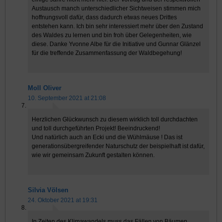
Austausch manch unterschiedlicher Sichtweisen stimmen mich
hoffnungsvoll dafür, dass dadurch etwas neues Drittes
entstehen kann. Ich bin sehr interessiert mehr über den Zustand
des Waldes zu lernen und bin froh über Gelegenheiten, wie
diese. Danke Yvonne Albe für die Initiative und Gunnar Glänzel
für die treffende Zusammenfassung der Waldbegehung!
Moll Oliver
10. September 2021 at 21:08
Herzlichen Glückwunsch zu diesem wirklich toll durchdachten
und toll durchgeführten Projekt! Beeindruckend!
Und natürlich auch an Ecki und die Wühlmäuse ! Das ist
generationsübergreifender Naturschutz der beispielhaft ist dafür,
wie wir gemeinsam Zukunft gestalten können.
Silvia Völsen
24. Oktober 2021 at 19:31
In Zeiten des Klimawandels muss das Fällen von Bäumen