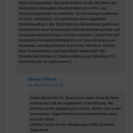
Naturschutzgebieten. Bis dahin fordere ich die Ministerin auf
Hessenforst die weitere Bewirtschaftung von FFH- und
Naturschutzgebieten zu entziehen. Ein Einschlagsmoratorium
ist n.m.E. erforderlich. Ich selbst habe einen geplanten
Betriebsausflug in das NSG Felsberg (Felsenmeer) gestrichen,
nachdem bei einer Vorexkursion mich Buchenkahlschläge und
Douglasienanpflanzungen im NSG schockten. Diese Form der
hessischen Forstwirtschaft bedroht n.m. Einschätzung unser
Naturerbe, und die politische Zukunft der Ministerin. Darf ich
Eure Dokumentation und Eure Bilder verwenden? Mit
freundlichen Grüßen Dr. Nikolaus Berens aus Würzburg PS:
Gerne können wir telefonieren (
)
Gunnar Glänzel
24. Mai 2021 at 20:58
Guten Abend Herr Dr. Berens und vielen Dank für Ihren
Kommentar und die angebotene Unterstützung. Wir
kommen auf Ihr Angebot gern zurück, melden uns in den
kommenden Tagen bei Ihnen und senden Ihnen dann
auch die Bilder.
Schöne Grüße von der Waldgruppe NABU Seeheim-
Jugenheim