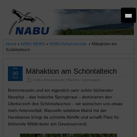
Home
»
NABU-NEWS
»
NABU-Arbeitseinsatz
» Mähaktion am
Schöntalteich
Mai
Mähaktion am Schöntalteich
30
2020
NABU-Arbeitseinsatz
,
Pflanzen
,
Schöntalteich
Brennnesseln und ein eigentlich sehr schön blühender
Neophyt – das Indische Springkraut – dominieren den
Uferbereich des Schöntalteiches – wir wünschen uns etwas
mehr Artenvielfalt. Manuelle selektive Mahd mit der
Handsense bringt da schnelle Abhilfe und schafft Platz für
blühende Wildkräuter am Gewässerrand.