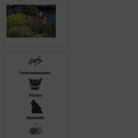
Feuersalamander
Füchse
Waldwölfe