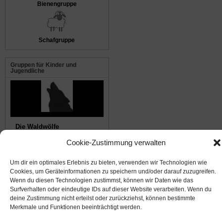
Bienengruppe
Schafgruppe
Gruppen für Kinder und
Jugendliche
Die Waldwölfe
Cookie-Zustimmung verwalten
© 2008-2026
NABU Seeheim
|
Impressum
|
Datenschutz
|
Cookie-Richtlinie
|
Kontakt
Um dir ein optimales Erlebnis zu bieten, verwenden wir Technologien wie
Cookies, um Geräteinformationen zu speichern und/oder darauf zuzugreifen.
Wenn du diesen Technologien zustimmst, können wir Daten wie das
Suffusion theme by Sayontan Sinha
Surfverhalten oder eindeutige IDs auf dieser Website verarbeiten. Wenn du
deine Zustimmung nicht erteilst oder zurückziehst, können bestimmte
Merkmale und Funktionen beeinträchtigt werden.