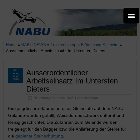
Home
»
NABU-NEWS
»
Trockenbiotop
»
Blütenhang Seeheim
»
Ausserordentlicher Arbeitseinsatz Im Untersten Dieters
Okt.
Ausserordentlicher
23
Arbeitseinsatz Im Untersten
2010
Dieters
Blütenhang Seeheim
,
NABU-Arbeitseinsatz
Einige grössere Bäume an einer Steinstufe auf dem NABU
Gelände wurden gefällt, Weissdornbuschwerk entfernt und
Reisig geschichtet. Die Zufahrten zum Gelände wurden
freigelegt für den Bagger bzw. die Anlieferung der Steine für
die
geplante Steinschüttung
.