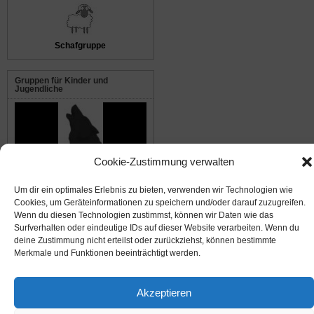
Schafgruppe
Gruppen für Kinder und
Jugendliche
Cookie-Zustimmung verwalten
Die Waldwölfe
Um dir ein optimales Erlebnis zu bieten, verwenden wir Technologien wie
Cookies, um Geräteinformationen zu speichern und/oder darauf zuzugreifen.
© 2008-2026
NABU Seeheim
|
Impressum
|
Datenschutz
|
Cookie-Richtlinie
|
Kontakt
Wenn du diesen Technologien zustimmst, können wir Daten wie das
Surfverhalten oder eindeutige IDs auf dieser Website verarbeiten. Wenn du
deine Zustimmung nicht erteilst oder zurückziehst, können bestimmte
Suffusion theme by Sayontan Sinha
Merkmale und Funktionen beeinträchtigt werden.
Akzeptieren