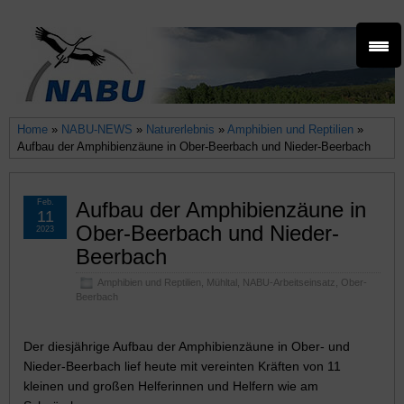
Home
»
NABU-NEWS
»
Naturerlebnis
»
Amphibien und Reptilien
»
Aufbau der Amphibienzäune in Ober-Beerbach und Nieder-Beerbach
Feb.
Aufbau der Amphibienzäune in
11
Ober-Beerbach und Nieder-
2023
Beerbach
Amphibien und Reptilien
,
Mühltal
,
NABU-Arbeitseinsatz
,
Ober-
Beerbach
Der diesjährige Aufbau der Amphibienzäune in Ober- und
Nieder-Beerbach lief heute mit vereinten Kräften von 11
kleinen und großen Helferinnen und Helfern wie am