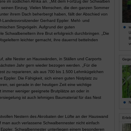
iere im südlichen Afrika an. „Mit dem Fortzug der Schwalben
st seinen Einzug. Vielen Menschen, die den ganzen Sommer
nter ihrem Dach beherbergt haben, fällt der Abschied von
BU-Landesvorsitzender Gerhard Eppler. Mehl- und
mischen Singvögeln. Aufgrund der guten
w
U
 Schwalbeneltern ihre Brut erfolgreich durchbringen. „Die
B
ogeleltern leichter gemacht, ihre dauernd bettelnden
v
, alte Nester an Hauswänden, in Ställen und Carports
Gege
nächsten Jahr gern wieder bezogen werden. „Für die
Nest zu reparieren, als aus 700 bis 1.500 Lehmkügelchen
Eppler. Die Fähigkeit, sich einen guten Nistplatz zu
en, sei gerade in der heutigen Zeit eine wichtige
t immer weniger geeignete Brutplätze an oder in
iegelung ist auch lehmiges Baumaterial für das Nest
N
nstvollen Nestern des Akrobaten der Lüfte an der Hauswand
Erleb
f man auch verlassene Schwalbennester nicht einfach
ert Eppler. Schwalbennester unterliegen einem besonderen