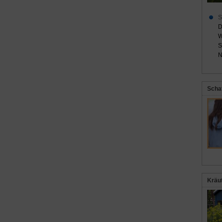
S
D
W
S
N
Scha
Kräu