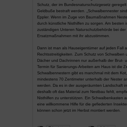
Schutz, der im Bundesnaturschutzgesetz geregelt 
Geldbuße bestraft werden. „Schwalbennester sin
Eppler. Wenn im Zuge von Baumaßnahmen Nester e
durch künstliche Nisthilfen zu sorgen. Am besten 
zuständigen Unteren Naturschutzbehörde bei der 
Ersatzmaßnahmen mit ihr abzustimmen.
Dann ist man als Hauseigentümer auf jeden Fall a
Rechtsstreitigkeiten. Zum Schutz von Schwalben
Dächer und Dachrinnen nur außerhalb der Brut- un
Termin für Sanierungs-Arbeiten am Haus ist die Ze
Schwalbennestern gibt es manchmal mit dem Kot,
mindestens 70 Zentimeter unterhalb der Nester a
werden. Da es in der ausgeräumten Landschaft 
deshalb oft das Material zum Nestbau fehlt, empfi
Nisthilfen zu unterstützen. Ein Schwalbenkasten
eine willkommene Hilfe für die gefiederten Insekte
können schon jetzt im Herbst montiert werden.