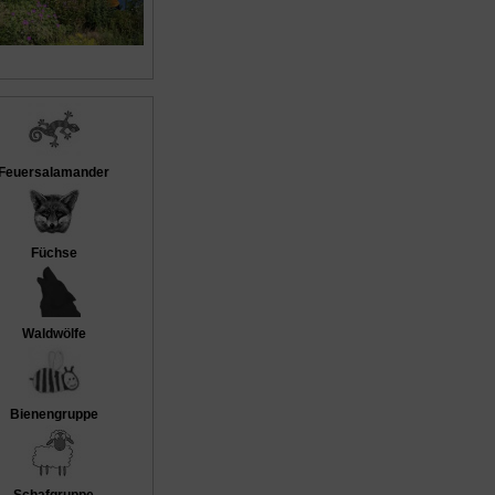
Feuersalamander
Füchse
Waldwölfe
Bienengruppe