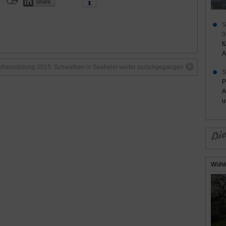
S
0
f
A
lbenzählung 2015: Schwalben in Seeheim weiter zurückgegangen
S
P
A
u
Wühl