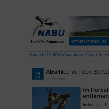
Seeheim-Jugenheim
AKTIVER NATURSCHUTZ
Home
»
NABU-NEWS
»
Naturerlebnis
»
Vögel
»
Schwal
Sep.
Abschied von den Schw
09
2015
Schwalben
Im Herbst
entfernen
In den ersten Se