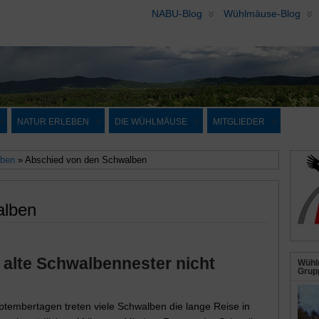
NABU-Blog
Wühlmäuse-Blog
NATUR ERLEBEN
DIE WÜHLMÄUSE
MITGLIEDER
ben
» Abschied von den Schwalben
alben
 alte Schwalbennester nicht
Wühl
Grupp
ptembertagen treten viele Schwalben die lange Reise in