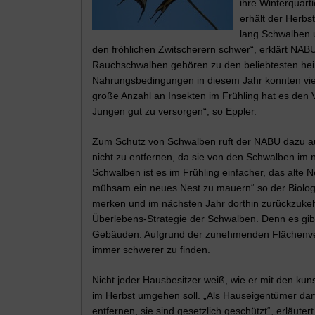
ihre Winterquart
erhält der Herb
lang Schwalben u
den fröhlichen Zwitscherern schwer“, erklärt NA
Rauchschwalben gehören zu den beliebtesten hei
Nahrungsbedingungen in diesem Jahr konnten viele
große Anzahl an Insekten im Frühling hat es den V
Jungen gut zu versorgen“, so Eppler.
Zum Schutz von Schwalben ruft der NABU dazu auf
nicht zu entfernen, da sie von den Schwalben im 
Schwalben ist es im Frühling einfacher, das alte 
mühsam ein neues Nest zu mauern“ so der Biologe 
merken und im nächsten Jahr dorthin zurückzukehr
Überlebens-Strategie der Schwalben. Denn es gib
Gebäuden. Aufgrund der zunehmenden Flächenvers
immer schwerer zu finden.
Nicht jeder Hausbesitzer weiß, wie er mit den ku
im Herbst umgehen soll. „Als Hauseigentümer dar
entfernen, sie sind gesetzlich geschützt“, erläut