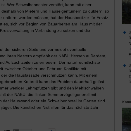
ist. Wer Schwalbennester zerstört, kann mit einer
d deshalb von Mietern und Hauseigentümern zu dulden“, so
ntfernt werden müssen, hat der Hausbesitzer für Ersatz
ist es, sich vor Beginn von Bauarbeiten am Haus mit der
Kreisverwaltung in Verbindung zu setzen und die
S
R
N
uf der sicheren Seite und vermeidet eventuelle
J
F
 und ihren Nestern empfiehlt der NABU Hessen außerdem,
d Aufzuchtzeiten zu erneuern. Der naturfreundlichste
S
it zwischen Oktober und Februar. Konflikte mit
R
 der die Hausfassade verschmutzen kann. Mit einem
T
ngebrachten Kotbrett kann das Problem dauerhaft gelöst
Ü
immer weniger Lehmpfützen gibt und den Mehlschwalben
ehlt der NABU, die flinken Sommervögel generell mit
 an der Hauswand oder ein Schwalbenhotel im Garten sind
Kanu
njäger. Die künstlichen Nisthilfen für das nächste Jahr