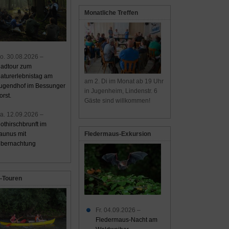
Monatliche Treffen
o. 30.08.2026 –
adtour zum
aturerlebnistag am
am 2. Di im Monat ab 19 Uhr
ugendhof im Bessunger
in Jugenheim, Lindenstr. 6
orst.
Gäste sind willkommen!
a. 12.09.2026 –
othirschbrunft im
aunus mit
Fledermaus-Exkursion
bernachtung
-Touren
Fr. 04.09.2026 –
Fledermaus-Nacht am