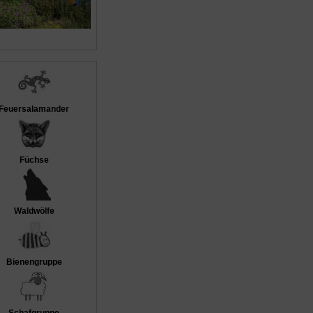
Feuersalamander
Füchse
Waldwölfe
Bienengruppe