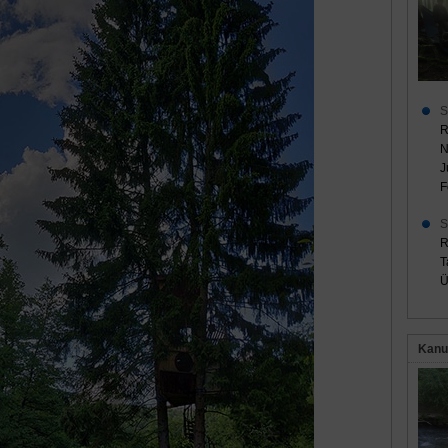
S
R
N
J
F
S
R
T
Ü
Kanu