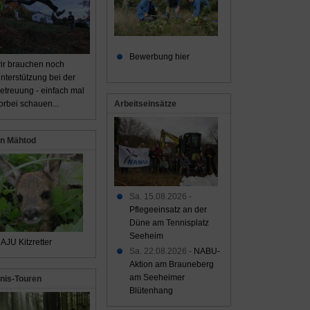
Bewerbung hier
ir brauchen noch
nterstützung bei der
etreuung - einfach mal
Arbeitseinsätze
orbei schauen...
n Mähtod
Sa. 15.08.2026 -
Pflegeeinsatz an der
Düne am Tennisplatz
Seeheim
AJU Kitzretter
Sa. 22.08.2026 -
NABU-
Aktion am Brauneberg
am Seeheimer
nis-Touren
Blütenhang