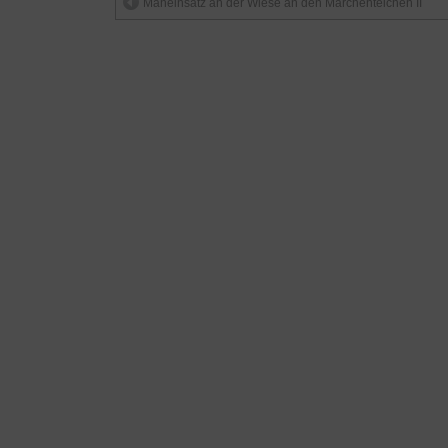
Mäheinsatz an der Wiese an den Märchenteichen II