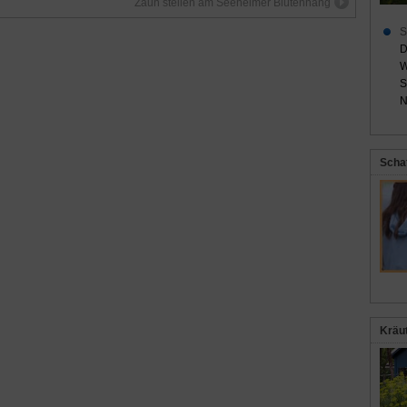
Zaun stellen am Seeheimer Blütenhang
S
D
W
S
N
Scha
Kräu