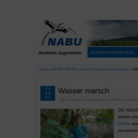
Seeheim-Jugenheim
AKTIVER NATURSCHUTZ
Home
»
NABU-NEWS
»
Feuchtbiotop
»
Etzwiesen
» Wa
Juni
Wasser marsch
13
2019
Etzwiesen
,
Feuersalamander
,
Wühlmaus-Arbeits
Die NAJUs
wieder et
Winter
war
versandet