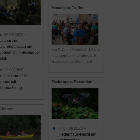
Monatliche Treffen
o. 30.08.2026 –
adtour zum
aturerlebnistag am
am 2. Di im Monat ab 19 Uhr
ugendhof im Bessunger
in Jugenheim, Lindenstr. 6
orst.
Gäste sind willkommen!
a. 12.09.2026 –
othirschbrunft im
aunus mit
Fledermaus-Exkursion
bernachtung
-Touren
Fr. 04.09.2026 –
Fledermaus-Nacht am