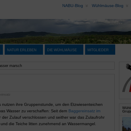
NABU-Blog
Wühlmäuse-Blog
NATUR ERLEBEN
DIE WÜHLMÄUSE
MITGLIEDER
sser marsch
einsatz
 nutzen ihre Gruppenstunde, um den Etzwiesenteichen
Wühl
was Wasser zu verschaffen: Seit dem
Baggereinsatz im
Grupp
 der Zulauf verschlossen und seither war das Zulaufrohr
 und die Teiche litten zunehmend an Wassermangel.