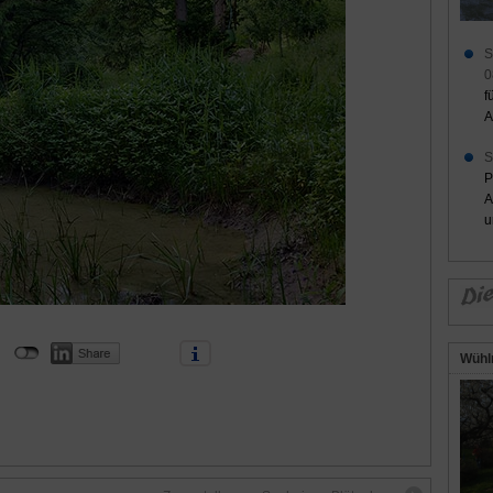
S
0
f
A
S
P
A
u
Wühl