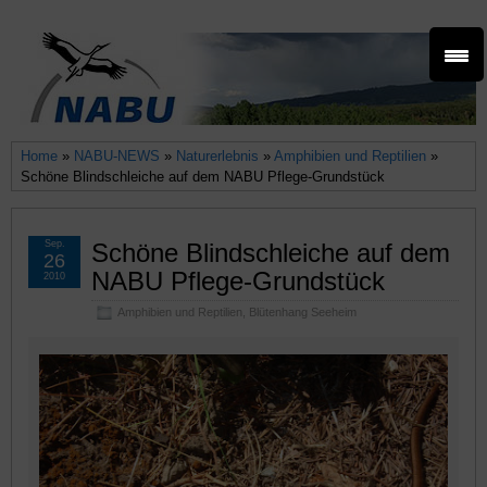
Home
»
NABU-NEWS
»
Naturerlebnis
»
Amphibien und Reptilien
»
Schöne Blindschleiche auf dem NABU Pflege-Grundstück
Sep.
Schöne Blindschleiche auf dem
26
NABU Pflege-Grundstück
2010
Amphibien und Reptilien
,
Blütenhang Seeheim