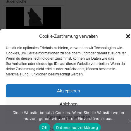
Jugendliche
Die Waldwölfe
Cookie-Zustimmung verwalten
Um dir ein optimales Erlebnis zu bieten, verwenden wir Technologien wie
© 2008-2026
NABU Seeheim
|
Impressum
|
Datenschutz
|
Cookie-Richtlinie
|
Kontakt
Cookies, um Geräteinformationen zu speichern und/oder darauf zuzugreifen.
Wenn du diesen Technologien zustimmst, können wir Daten wie das
Surfverhalten oder eindeutige IDs auf dieser Website verarbeiten. Wenn du
deine Zustimmung nicht erteilst oder zurückziehst, können bestimmte
Suffusion theme by Sayontan Sinha
Merkmale und Funktionen beeinträchtigt werden.
Akzeptieren
Ablehnen
Diese Website benutzt Cookies. Wenn Sie die Website weiter
Einstellungen ansehen
nutzen, gehen wir von Ihrem Einverständnis aus.
OK
Datenschutzerklärung
Cookie-Richtlinie
Datenschutz