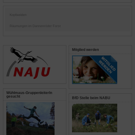
Kopfweiden
Räumungen im Dannenröder Forst
Mitglied werden
Wühlmaus-GruppenleiterIn
gesucht
BfD Stelle beim NABU