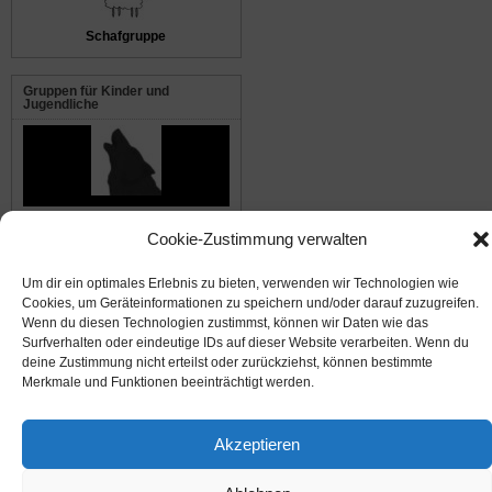
Schafgruppe
Gruppen für Kinder und
Jugendliche
Die Waldwölfe
Cookie-Zustimmung verwalten
Um dir ein optimales Erlebnis zu bieten, verwenden wir Technologien wie
© 2008-2026
NABU Seeheim
|
Impressum
|
Datenschutz
|
Cookie-Richtlinie
|
Kontakt
Cookies, um Geräteinformationen zu speichern und/oder darauf zuzugreifen.
Wenn du diesen Technologien zustimmst, können wir Daten wie das
Surfverhalten oder eindeutige IDs auf dieser Website verarbeiten. Wenn du
Suffusion theme by Sayontan Sinha
deine Zustimmung nicht erteilst oder zurückziehst, können bestimmte
Merkmale und Funktionen beeinträchtigt werden.
Akzeptieren