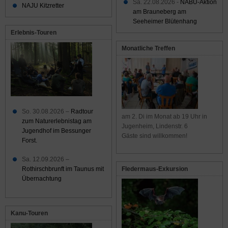
Sa. 22.08.2026 -
NABU-Aktion
NAJU Kitzretter
am Brauneberg am
Seeheimer Blütenhang
Erlebnis-Touren
Monatliche Treffen
So. 30.08.2026 –
Radtour
am 2. Di im Monat ab 19 Uhr in
zum Naturerlebnistag am
Jugenheim, Lindenstr. 6
Jugendhof im Bessunger
Gäste sind willkommen!
Forst.
Sa. 12.09.2026 –
Rothirschbrunft im Taunus mit
Fledermaus-Exkursion
Übernachtung
Kanu-Touren