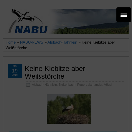
Home
»
NABU-NEWS
»
Alsbach-Hähnlein
» Keine Kiebitze aber
Weißstörche
Mai
Keine Kiebitze aber
19
Weißstörche
2016
Alsbach-Hähnlein
,
Bickenbach
,
Feuersalamander
,
Vögel