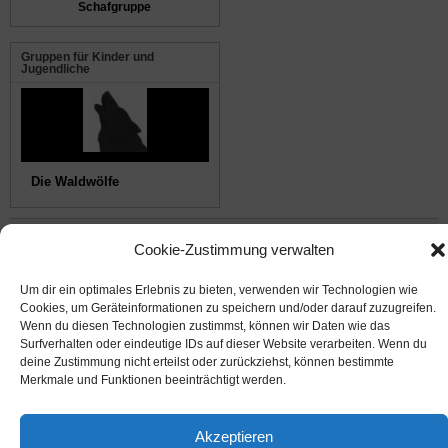
Schafgruppe
Gruppen für Kinder und
Jugendliche
Die Waldwölfe
© 2008-2026
NABU Seeheim
|
Impressum
|
Datenschutz
|
Cookie-Richtlinie
|
Kontakt
Cookie-Zustimmung verwalten
Um dir ein optimales Erlebnis zu bieten, verwenden wir Technologien wie
Suffusion theme by Sayontan Sinha
Cookies, um Geräteinformationen zu speichern und/oder darauf zuzugreifen.
Wenn du diesen Technologien zustimmst, können wir Daten wie das
Surfverhalten oder eindeutige IDs auf dieser Website verarbeiten. Wenn du
deine Zustimmung nicht erteilst oder zurückziehst, können bestimmte
Merkmale und Funktionen beeinträchtigt werden.
Akzeptieren