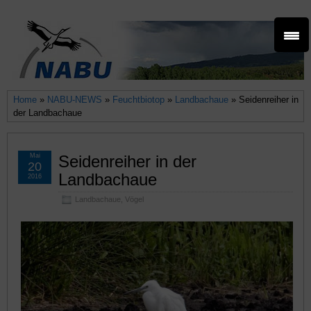
Home
»
NABU-NEWS
»
Feuchtbiotop
»
Landbachaue
» Seidenreiher in
der Landbachaue
Mai
Seidenreiher in der
20
Landbachaue
2016
Landbachaue
,
Vögel