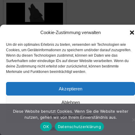
Die Waldwölfe
Cookie-Zustimmung verwalten
Um dir ein optimales Erlebnis zu bieten, verwenden wir Technologien wie
© 2008-2026
NABU Seeheim
|
Impressum
|
Datenschutz
|
Cookie-Richtlinie
|
Kontakt
Cookies, um Geräteinformationen zu speichern und/oder darauf zuzugreifen.
Wenn du diesen Technologien zustimmst, können wir Daten wie das
Surfverhalten oder eindeutige IDs auf dieser Website verarbeiten. Wenn du
deine Zustimmung nicht erteilst oder zurückziehst, können bestimmte
Suffusion theme by Sayontan Sinha
Merkmale und Funktionen beeinträchtigt werden.
Akzeptieren
Ablehnen
Diese Website benutzt Cookies. Wenn Sie die Website weiter
Einstellungen ansehen
nutzen, gehen wir von Ihrem Einverständnis aus.
OK
Datenschutzerklärung
Cookie-Richtlinie
Datenschutz