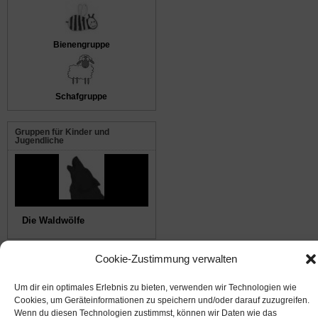
Bienengruppe
Schafgruppe
Gruppen für Kinder und
Jugendliche
Die Waldwölfe
Cookie-Zustimmung verwalten
© 2008-2026
NABU Seeheim
|
Impressum
|
Datenschutz
|
Cookie-Richtlinie
|
Kontakt
Um dir ein optimales Erlebnis zu bieten, verwenden wir Technologien wie
Cookies, um Geräteinformationen zu speichern und/oder darauf zuzugreifen.
Suffusion theme by Sayontan Sinha
Wenn du diesen Technologien zustimmst, können wir Daten wie das