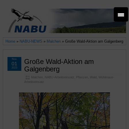
Home
»
NABU-NEWS
»
Malchen
» Große Wald-Aktion am Galgenberg
Nov.
Große Wald-Aktion am
01
Galgenberg
2025
Malchen
,
NABU-Arbeitseinsatz
,
Pflanzen
,
Wald
,
Wühlmaus-
Arbeitseinsatz