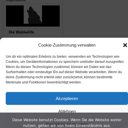
Jugendliche
Die Waldwölfe
Cookie-Zustimmung verwalten
© 2008-2026
NABU Seeheim
|
Impressum
|
Datenschutz
|
Cookie-Richtlinie
|
Kontakt
Um dir ein optimales Erlebnis zu bieten, verwenden wir Technologien wie
Cookies, um Geräteinformationen zu speichern und/oder darauf zuzugreifen.
Suffusion theme by Sayontan Sinha
Wenn du diesen Technologien zustimmst, können wir Daten wie das
Surfverhalten oder eindeutige IDs auf dieser Website verarbeiten. Wenn du
deine Zustimmung nicht erteilst oder zurückziehst, können bestimmte
Merkmale und Funktionen beeinträchtigt werden.
Akzeptieren
Ablehnen
Diese Website benutzt Cookies. Wenn Sie die Website weiter
Einstellungen ansehen
nutzen, gehen wir von Ihrem Einverständnis aus.