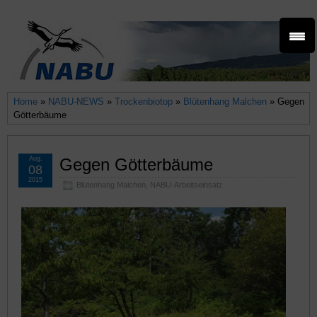
Home
»
NABU-NEWS
»
Trockenbiotop
»
Blütenhang Malchen
» Gegen
Götterbäume
Aug.
Gegen Götterbäume
08
2015
Blütenhang Malchen
,
NABU-Arbeitseinsatz