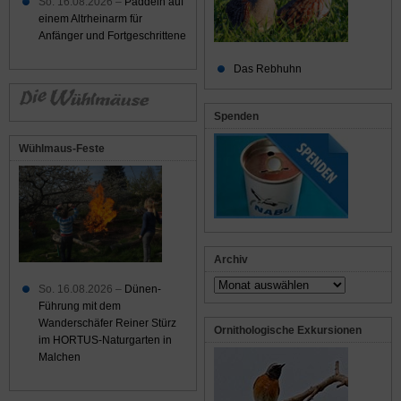
So. 16.08.2026 –
Paddeln auf
einem Altrheinarm für
Anfänger und Fortgeschrittene
Das Rebhuhn
Spenden
Wühlmaus-Feste
Archiv
Archiv
So. 16.08.2026 –
Dünen-
Führung mit dem
Wanderschäfer Reiner Stürz
Ornithologische Exkursionen
im HORTUS-Naturgarten in
Malchen