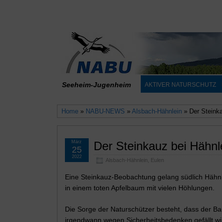
Seeheim-Jugenheim
AKTIVER NATURSCHUTZ
Home
»
NABU-NEWS
»
Alsbach-Hähnlein
» Der Steinka
März
Der Steinkauz bei Hähnl
25
2022
Alsbach-Hähnlein
,
Eulen
Eine Steinkauz-Beobachtung gelang südlich Hähn
in einem toten Apfelbaum mit vielen Höhlungen.
Die Sorge der Naturschützer besteht, dass der B
irgendwann wegen Sicherheitsbedenken gefällt wi