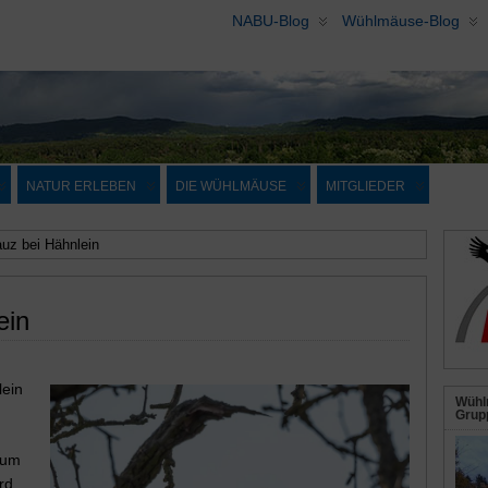
NABU-Blog
Wühlmäuse-Blog
NATUR ERLEBEN
DIE WÜHLMÄUSE
MITGLIEDER
uz bei Hähnlein
ein
lein
Wühl
Grupp
aum
rd,