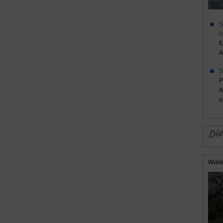
S
0
f
A
S
P
A
u
Wühl