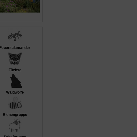
Feuersalamander
Füchse
Waldwölfe
Bienengruppe