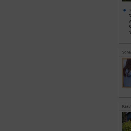
S
D
W
S
N
Scha
Kräu