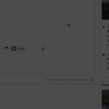
S
R
N
J
F
S
R
T
Ü
NAJU-Aktion im Steinkauzrevier
Kanu