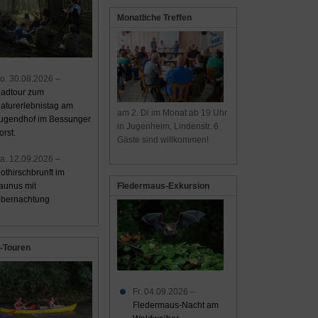
Monatliche Treffen
o. 30.08.2026 –
adtour zum
aturerlebnistag am
am 2. Di im Monat ab 19 Uhr
ugendhof im Bessunger
in Jugenheim, Lindenstr. 6
orst.
Gäste sind willkommen!
a. 12.09.2026 –
othirschbrunft im
aunus mit
Fledermaus-Exkursion
bernachtung
-Touren
Fr. 04.09.2026 –
Fledermaus-Nacht am