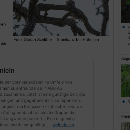
hren
w
U
B
Foto: Stefan Schlüter – Steinkauz bei Hähnlein
 die
v
Gege
N
Erleb