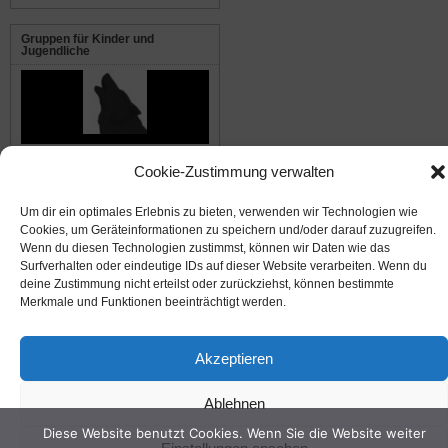
Gruppen für Kinder und
Jugendliche
Die Waldwölfe
Cookie-Zustimmung verwalten
Um dir ein optimales Erlebnis zu bieten, verwenden wir Technologien wie
© 2008-2026
NABU Seeheim
|
Impressum
|
Datenschutz
|
Cookie-Richtlinie
|
Kontakt
Cookies, um Geräteinformationen zu speichern und/oder darauf zuzugreifen.
Wenn du diesen Technologien zustimmst, können wir Daten wie das
Surfverhalten oder eindeutige IDs auf dieser Website verarbeiten. Wenn du
Suffusion theme by Sayontan Sinha
deine Zustimmung nicht erteilst oder zurückziehst, können bestimmte
Merkmale und Funktionen beeinträchtigt werden.
Akzeptieren
Ablehnen
Diese Website benutzt Cookies. Wenn Sie die Website weiter