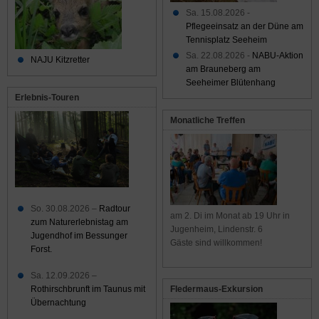
Sa. 15.08.2026 -
Pflegeeinsatz an der Düne am
Tennisplatz Seeheim
Sa. 22.08.2026 -
NABU-Aktion
NAJU Kitzretter
am Brauneberg am
Seeheimer Blütenhang
Erlebnis-Touren
Monatliche Treffen
So. 30.08.2026 –
Radtour
am 2. Di im Monat ab 19 Uhr in
zum Naturerlebnistag am
Jugenheim, Lindenstr. 6
Jugendhof im Bessunger
Gäste sind willkommen!
Forst.
Sa. 12.09.2026 –
Rothirschbrunft im Taunus mit
Fledermaus-Exkursion
Übernachtung