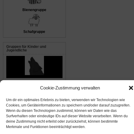
Bienengruppe
Schafgruppe
Gruppen für Kinder und
Jugendliche
Die Waldwölfe
Cookie-Zustimmung verwalten
Um dir ein optimales Erlebnis zu bieten, verwenden wir Technologien wie
© 2008-2026
NABU Seeheim
|
Impressum
|
Datenschutz
|
Cookie-Richtlinie
|
Kontakt
Cookies, um Geräteinformationen zu speichern und/oder darauf zuzugreifen.
Wenn du diesen Technologien zustimmst, können wir Daten wie das
Surfverhalten oder eindeutige IDs auf dieser Website verarbeiten. Wenn du
Suffusion theme by Sayontan Sinha
deine Zustimmung nicht erteilst oder zurückziehst, können bestimmte
Merkmale und Funktionen beeinträchtigt werden.