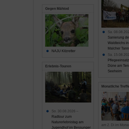
Gegen Mähtod
Sa. 08.08.202
Sanierung de
Waldteichs in
Malcher Tan
NAJU Kitzretter
Sa. 15.08.202
Pflegeeinsatz
Düne am Tenn
Erlebnis-Touren
Seeheim
Monatliche Treff
So. 30.08.2026 –
Radtour zum
Naturerlebnistag am
am 2. Di im Mona
Jugendhof im Bessunger