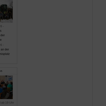
6 -
s
 der
ne
6 -
 an der
isplatz
en
t ab 19 Uhr