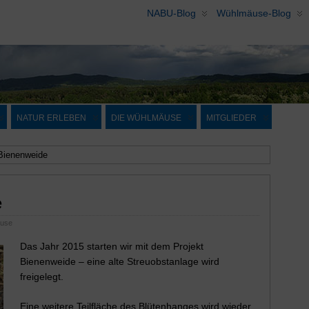
NABU-Blog
Wühlmäuse-Blog
NATUR ERLEBEN
DIE WÜHLMÄUSE
MITGLIEDER
 Bienenweide
e
use
Das Jahr 2015 starten wir mit dem Projekt
Bienenweide – eine alte Streuobstanlage wird
freigelegt.
Eine weitere Teilfläche des Blütenhanges wird wieder