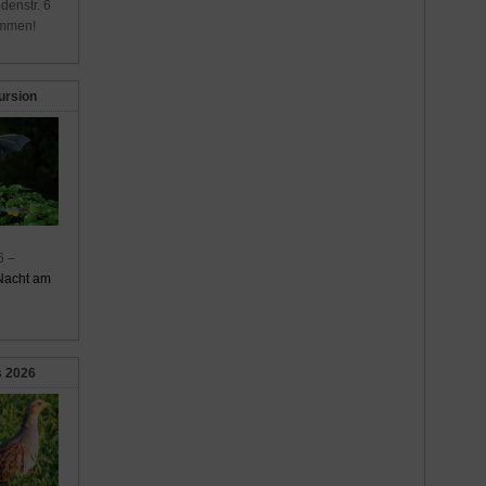
denstr. 6
ommen!
ursion
6 –
Nacht am
s 2026