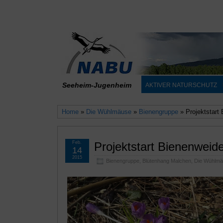
Seeheim-Jugenheim
AKTIVER NATURSCHUTZ
Home
»
Die Wühlmäuse
»
Bienengruppe
» Projektstart
Feb.
Projektstart Bienenweid
14
2015
Bienengruppe
,
Blütenhang Malchen
,
Die Wühlmä