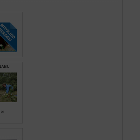
 NABU
ier