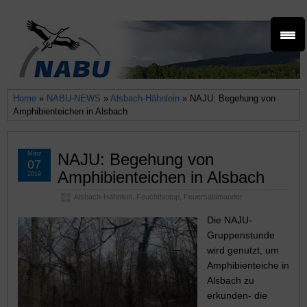
Home
»
NABU-NEWS
»
Alsbach-Hähnlein
» NAJU: Begehung von
Amphibienteichen in Alsbach
März
NAJU: Begehung von
07
Amphibienteichen in Alsbach
2019
Alsbach-Hähnlein
,
Feuchtbiotop
,
Feuersalamander
Die NAJU-
Gruppenstunde
wird genutzt, um
Amphibienteiche in
Alsbach zu
erkunden- die