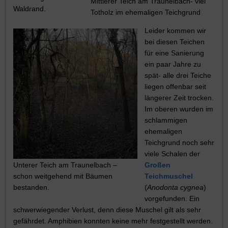
Mittlerer Teich am Traunelbach- viel
Waldrand.
Totholz im ehemaligen Teichgrund
Leider kommen wir
bei diesen Teichen
für eine Sanierung
ein paar Jahre zu
spät- alle drei Teiche
liegen offenbar seit
längerer Zeit trocken.
Im oberen wurden im
schlammigen
ehemaligen
Teichgrund noch sehr
viele Schalen der
Unterer Teich am Traunelbach –
Großen
schon weitgehend mit Bäumen
Teichmuschel
bestanden.
(
Anodonta cygnea
)
vorgefunden. Ein
schwerwiegender Verlust, denn diese Muschel gilt als sehr
gefährdet. Amphibien konnten keine mehr festgestellt werden.