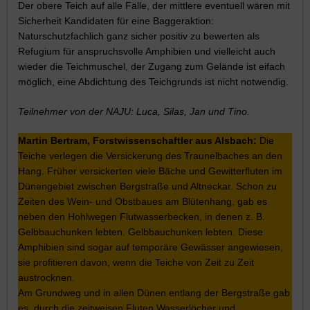
Der obere Teich auf alle Fälle, der mittlere eventuell wären mit
Sicherheit Kandidaten für eine Baggeraktion:
Naturschutzfachlich ganz sicher positiv zu bewerten als
Refugium für anspruchsvolle Amphibien und vielleicht auch
wieder die Teichmuschel, der Zugang zum Gelände ist eifach
möglich, eine Abdichtung des Teichgrunds ist nicht notwendig.
Teilnehmer von der NAJU: Luca, Silas, Jan und Tino.
Martin Bertram, Forstwissenschaftler aus Alsbach:
Die
Teiche verlegen die Versickerung des Traunelbaches an den
Hang. Früher versickerten viele Bäche und Gewitterfluten im
Dünengebiet zwischen Bergstraße und Altneckar. Schon zu
Zeiten des Wein- und Obstbaues am Blütenhang, gab es
neben den Hohlwegen Flutwasserbecken, in denen z. B.
Gelbbauchunken lebten. Gelbbauchunken lebten. Diese
Amphibien sind sogar auf temporäre Gewässer angewiesen,
sie profitieren davon, wenn die Teiche von Zeit zu Zeit
austrocknen.
Am Grundweg und in allen Dünen entlang der Bergstraße gab
es, durch die zeitweisen Fluten Wasserlöcher und