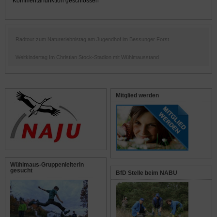
Kommentarfunktion geschlossen
Radtour zum Naturerlebnistag am Jugendhof im Bessunger Forst.
Weltkindertag Im Christian Stock-Stadion mit Wühlmausstand
Mitglied werden
Wühlmaus-GruppenleiterIn
gesucht
BfD Stelle beim NABU