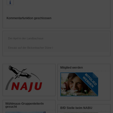
Kommentarfunktion geschlossen
Der April in der Landbachaue
Einsatz auf der Bickenbacher Düne I
Mitglied werden
Wühlmaus-GruppenleiterIn
gesucht
BfD Stelle beim NABU