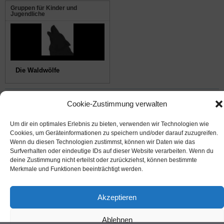
Gruppen für Kinder und
Jugendliche
Die Waldwölfe
© 2008-2026
NABU Seeheim
|
Impressum
|
Datenschutz
|
Cookie-Richtlinie
|
Kontakt
Cookie-Zustimmung verwalten
Um dir ein optimales Erlebnis zu bieten, verwenden wir Technologien wie
Suffusion theme by Sayontan Sinha
Cookies, um Geräteinformationen zu speichern und/oder darauf zuzugreifen.
Wenn du diesen Technologien zustimmst, können wir Daten wie das
Surfverhalten oder eindeutige IDs auf dieser Website verarbeiten. Wenn du
deine Zustimmung nicht erteilst oder zurückziehst, können bestimmte
Merkmale und Funktionen beeinträchtigt werden.
Akzeptieren
Ablehnen