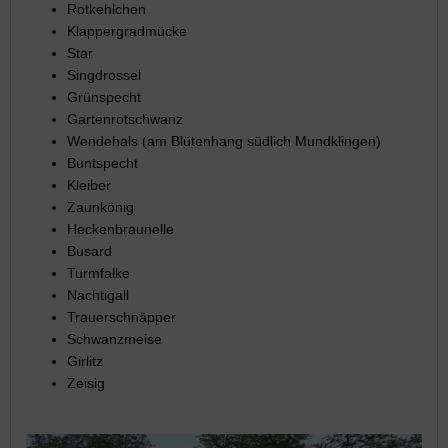
Rotkehlchen
Klappergradmücke
Star
Singdrossel
Grünspecht
Gartenrotschwanz
Wendehals (am Blütenhang südlich Mundklingen)
Buntspecht
Kleiber
Zaunkönig
Heckenbraunelle
Busard
Turmfalke
Nachtigall
Trauerschnäpper
Schwanzmeise
Girlitz
Zeisig