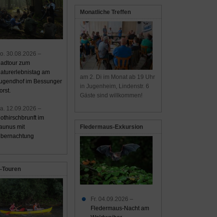
Monatliche Treffen
o. 30.08.2026 –
adtour zum
aturerlebnistag am
am 2. Di im Monat ab 19 Uhr
ugendhof im Bessunger
in Jugenheim, Lindenstr. 6
orst.
Gäste sind willkommen!
a. 12.09.2026 –
othirschbrunft im
aunus mit
Fledermaus-Exkursion
bernachtung
-Touren
Fr. 04.09.2026 –
Fledermaus-Nacht am