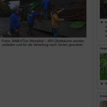
w
U
B
v
Fotos: NABU/Tino Westphal – 450 Obstbäume werden
entladen und für die Verteilung nach Sorten geordnet.
Gege
N
Erleb