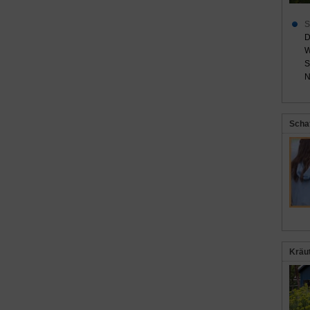
S
D
W
S
N
Scha
Kräu