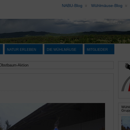
NABU-Blog
Wühlmäuse-Blog
NATUR ERLEBEN
DIE WÜHLMÄUSE
MITGLIEDER
bstbaum-Aktion
Wühl
Grupp