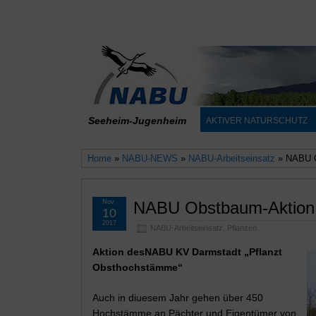
Seeheim-Jugenheim
AKTIVER NATURSCHUTZ
Home
»
NABU-NEWS
»
NABU-Arbeitseinsatz
» NABU O
Nov.
NABU Obstbaum-Aktion
10
2017
NABU-Arbeitseinsatz
,
Pflanzen
Aktion desNABU KV Darmstadt „Pflanzt
Obsthochstämme“
Auch in diuesem Jahr gehen über 450
Hochstämme an Pächter und Eigentümer von