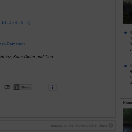
E BILDERLISTE]
S
R
ber-Ramstadt
.
N
J
F
Heinz, Kaus-Dieter und Tino.
S
R
T
Ü
Kanu
Einsatz auf der Bickenbacher Düne