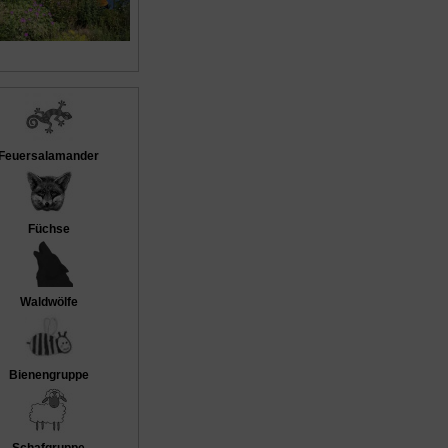
Feuersalamander
Füchse
Waldwölfe
Bienengruppe