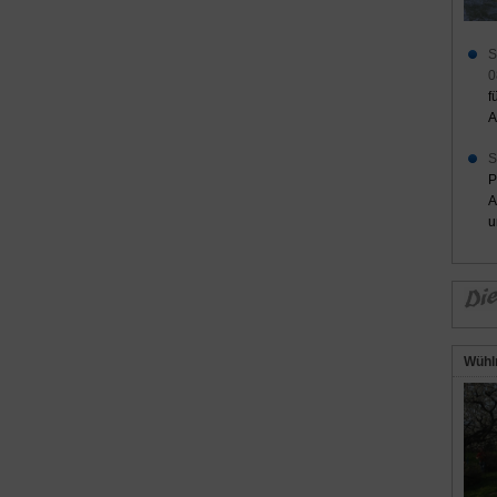
S
0
f
A
S
P
A
u
Wühl