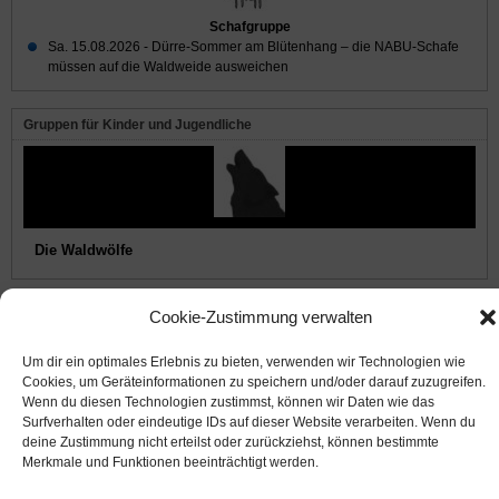
Schafgruppe
Sa. 15.08.2026 -
Dürre-Sommer am Blütenhang – die NABU-Schafe
müssen auf die Waldweide ausweichen
Gruppen für Kinder und Jugendliche
Die Waldwölfe
Cookie-Zustimmung verwalten
© 2008-2026
NABU Seeheim
|
Impressum
|
Datenschutz
|
Cookie-Richtlinie
|
Kontakt
Um dir ein optimales Erlebnis zu bieten, verwenden wir Technologien wie
Cookies, um Geräteinformationen zu speichern und/oder darauf zuzugreifen.
Wenn du diesen Technologien zustimmst, können wir Daten wie das
Suffusion theme by Sayontan Sinha
Surfverhalten oder eindeutige IDs auf dieser Website verarbeiten. Wenn du
deine Zustimmung nicht erteilst oder zurückziehst, können bestimmte
Merkmale und Funktionen beeinträchtigt werden.