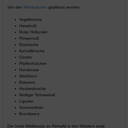
Von den
Wühlmäusen
gepflanzt wurden:
Vogelkirsche
Haselnuß
Roter Hollunder
Pimpernuß
Eberesche
Kornellkirsche
Ginster
Pfaffenhütchen
Hundsrose
Weißdorn
Elsbeere
Heckenkirsche
Wolliger Schneeball
Liguster
Sommerlinde
Brombeere
Der hohe Wildbesatz an Rehwild in den Wäldern zeigt