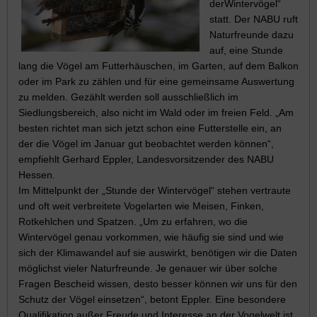
derWintervögel“
statt. Der NABU ruft
Naturfreunde dazu
auf, eine Stunde
lang die Vögel am Futterhäuschen, im Garten, auf dem Balkon
oder im Park zu zählen und für eine gemeinsame Auswertung
zu melden. Gezählt werden soll ausschließlich im
Siedlungsbereich, also nicht im Wald oder im freien Feld. „Am
besten richtet man sich jetzt schon eine Futterstelle ein, an
der die Vögel im Januar gut beobachtet werden können“,
empfiehlt Gerhard Eppler, Landesvorsitzender des NABU
Hessen.
Im Mittelpunkt der „Stunde der Wintervögel“ stehen vertraute
und oft weit verbreitete Vogelarten wie Meisen, Finken,
Rotkehlchen und Spatzen. „Um zu erfahren, wo die
Wintervögel genau vorkommen, wie häufig sie sind und wie
sich der Klimawandel auf sie auswirkt, benötigen wir die Daten
möglichst vieler Naturfreunde. Je genauer wir über solche
Fragen Bescheid wissen, desto besser können wir uns für den
Schutz der Vögel einsetzen“, betont Eppler. Eine besondere
Qualifikation außer Freude und Interesse an der Vogelwelt ist