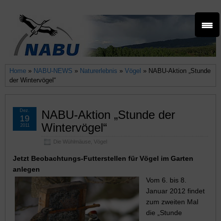
Home
»
NABU-NEWS
»
Naturerlebnis
»
Vögel
» NABU-Aktion „Stunde
der Wintervögel“
Dez.
NABU-Aktion „Stunde der
19
Wintervögel“
2011
Die Wühlmäuse
,
Vögel
Jetzt Beobachtungs-Futterstellen für Vögel im Garten
anlegen
Vom 6. bis 8.
Januar 2012 findet
zum zweiten Mal
die „Stunde