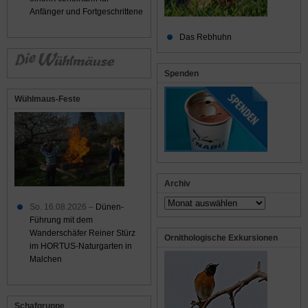
Anfänger und Fortgeschrittene
Das Rebhuhn
Spenden
Wühlmaus-Feste
Archiv
Archiv
So. 16.08.2026 –
Dünen-
Führung mit dem
Wanderschäfer Reiner Stürz
Ornithologische Exkursionen
im HORTUS-Naturgarten in
Malchen
Schafgruppe