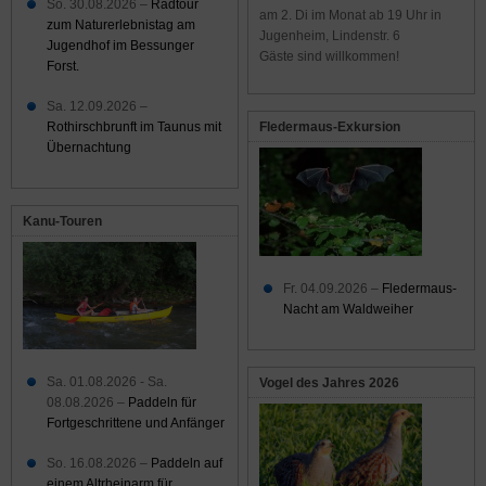
So. 30.08.2026 –
Radtour
am 2. Di im Monat ab 19 Uhr in
zum Naturerlebnistag am
Jugenheim, Lindenstr. 6
Jugendhof im Bessunger
Gäste sind willkommen!
Forst.
Sa. 12.09.2026 –
Rothirschbrunft im Taunus mit
Fledermaus-Exkursion
Übernachtung
Kanu-Touren
Fr. 04.09.2026 –
Fledermaus-
Nacht am Waldweiher
Sa. 01.08.2026 - Sa.
Vogel des Jahres 2026
08.08.2026 –
Paddeln für
Fortgeschrittene und Anfänger
So. 16.08.2026 –
Paddeln auf
einem Altrheinarm für