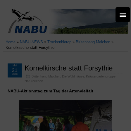
Home
»
NABU-NEWS
»
Trockenbiotop
»
Blütenhang Malchen
»
Kornelkirsche statt Forsythie
Mai
Kornelkirsche statt Forsythie
21
2019
Blütenhang Malchen
,
Die Wühlmäuse
,
Kräutergartengruppe
,
Naturerlebnis
NABU-Aktionstag zum Tag der Artenvielfalt