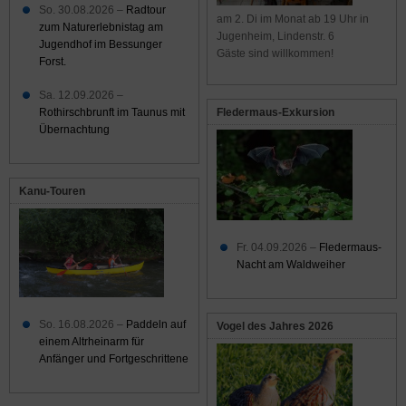
So. 30.08.2026 –
Radtour
am 2. Di im Monat ab 19 Uhr in
zum Naturerlebnistag am
Jugenheim, Lindenstr. 6
Jugendhof im Bessunger
Gäste sind willkommen!
Forst.
Sa. 12.09.2026 –
Rothirschbrunft im Taunus mit
Fledermaus-Exkursion
Übernachtung
Kanu-Touren
Fr. 04.09.2026 –
Fledermaus-
Nacht am Waldweiher
So. 16.08.2026 –
Paddeln auf
Vogel des Jahres 2026
einem Altrheinarm für
Anfänger und Fortgeschrittene