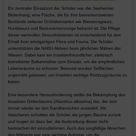
Ein zentraler Einsatzort der Schüler war der Seeheimer
Blütenhang, eine Fläche, die für ihre bemerkenswerten
Bestände seltener Orchideenarten wie Bienenragwurz,
Hundswurz und Bocksriemenzunge bekannt ist. Die Pflege
dieser wertvollen Streuobstwiesen ist entscheidend für den
Erhalt ihrer einzigartigen Flora und Fauna. Die Schüler
unterstützten die NABU-Aktiven beim jährlichen Mähen der
Wiesen. Dabei kam ein insektenfreundlicher, elektrisch
betriebener Balkenmäher zum Einsatz, um die empfindlichen
Lebensräume zu schonen. Bewusst wurden Teilflächen
ungemäht gelassen, um Insekten wichtige Rückzugsräume zu
bieten.
Eine besondere Herausforderung stellte die Bekämpfung des
invasiven Götterbaums (Ailanthus altissima) dar, der sich
immer wieder an den Randbereichen ansiedelt. Mit
Astscheren schnitten die Schüler die jungen Bäume zurück
und trugen so dazu bei, die Ausbreitung dieser nicht-
heimischen Art einzudämmen. Auch das sorgfältige Abrechen
des Mähguts war eine wichtige Aufgabe, um die