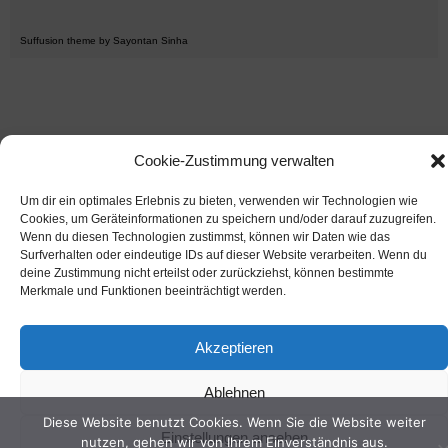
Suffusion theme by Sayontan Sinha
Cookie-Zustimmung verwalten
Um dir ein optimales Erlebnis zu bieten, verwenden wir Technologien wie
Cookies, um Geräteinformationen zu speichern und/oder darauf zuzugreifen.
Wenn du diesen Technologien zustimmst, können wir Daten wie das
Surfverhalten oder eindeutige IDs auf dieser Website verarbeiten. Wenn du
deine Zustimmung nicht erteilst oder zurückziehst, können bestimmte
Merkmale und Funktionen beeinträchtigt werden.
Akzeptieren
Ablehnen
Diese Website benutzt Cookies. Wenn Sie die Website weiter
Einstellungen ansehen
nutzen, gehen wir von Ihrem Einverständnis aus.