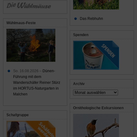
Das Rebhuhn
Wühlmaus-Feste
Spenden
So. 16.08.2026 –
Dünen-
Führung mit dem
Wanderschäfer Reiner Stürz
Archiv
im HORTUS-Naturgarten in
Archiv
Malchen
Ornithologische Exkursionen
Schafgruppe