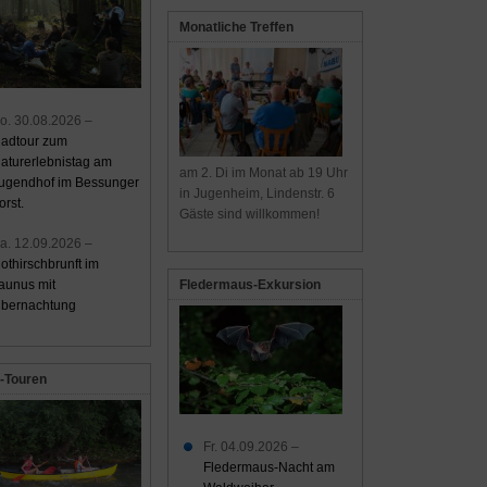
Monatliche Treffen
o. 30.08.2026 –
adtour zum
aturerlebnistag am
am 2. Di im Monat ab 19 Uhr
ugendhof im Bessunger
in Jugenheim, Lindenstr. 6
orst.
Gäste sind willkommen!
a. 12.09.2026 –
othirschbrunft im
aunus mit
Fledermaus-Exkursion
bernachtung
-Touren
Fr. 04.09.2026 –
Fledermaus-Nacht am