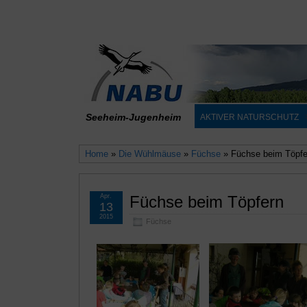
Seeheim-Jugenheim
AKTIVER NATURSCHUTZ
Home
»
Die Wühlmäuse
»
Füchse
» Füchse beim Töpfe
Apr.
Füchse beim Töpfern
13
2015
Füchse