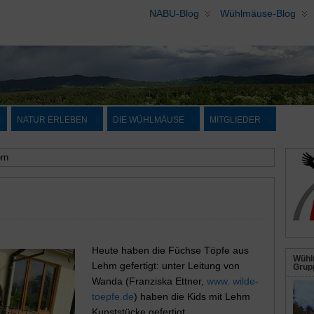
NABU-Blog
Wühlmäuse-Blog
NATUR ERLEBEN
DIE WÜHLMÄUSE
MITGLIEDER
rn
Heute haben die Füchse Töpfe aus
Wühl
Lehm gefertigt: unter Leitung von
Grupp
Wanda (Franziska Ettner,
www. wilde-
toepfe.de
) haben die Kids mit Lehm
Kunststücke gefertigt.