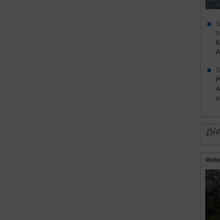
S
0
f
A
S
P
A
u
Wühl