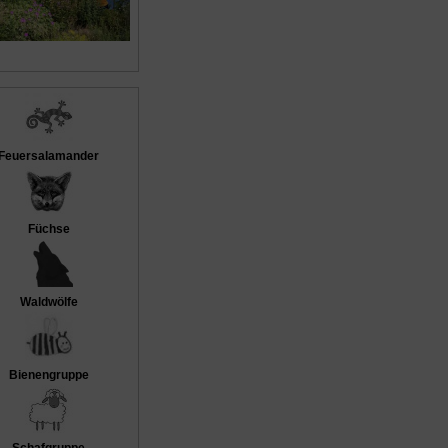
Feuersalamander
Füchse
Waldwölfe
Bienengruppe