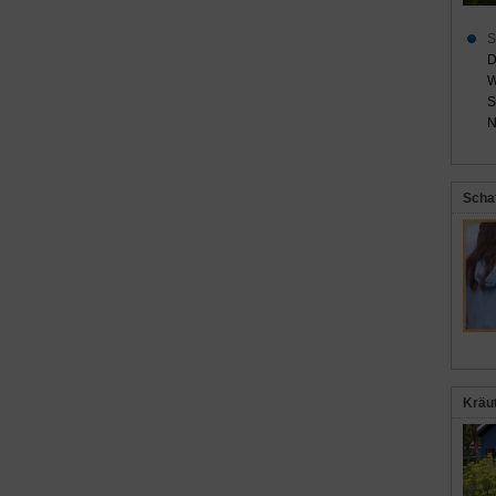
S
D
W
S
N
Scha
Kräu