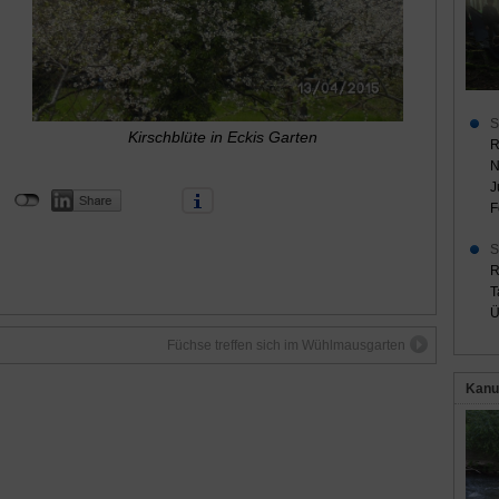
S
Kirschblüte in Eckis Garten
R
N
J
F
S
R
T
Ü
Füchse treffen sich im Wühlmausgarten
Kanu