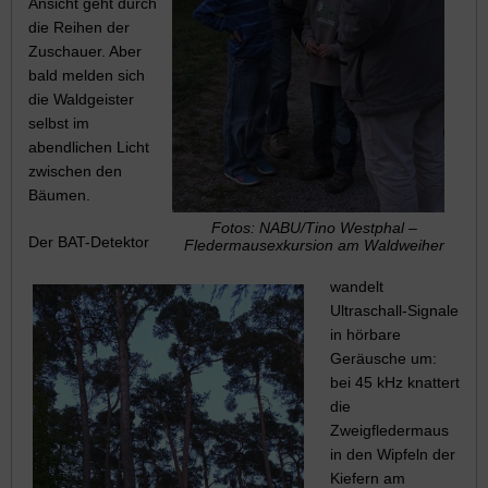
Ansicht geht durch
die Reihen der
Zuschauer. Aber
bald melden sich
die Waldgeister
selbst im
abendlichen Licht
zwischen den
Bäumen.
Fotos: NABU/Tino Westphal –
Der BAT-Detektor
Fledermausexkursion am Waldweiher
wandelt
Ultraschall-Signale
in hörbare
Geräusche um:
bei 45 kHz knattert
die
Zweigfledermaus
in den Wipfeln der
Kiefern am