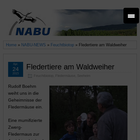
Home
»
NABU-NEWS
»
Feuchtbiotop
» Fledertiere am Waldweiher
Apr.
Fledertiere am Waldweiher
24
2015
Feuchtbiotop
,
Fledermäuse
,
Seeheim
Rudolf Boehm
weiht uns in die
Geheimnisse der
Fledermäuse ein.
Eine mumifizierte
Zwerg-
Fledermaus zur