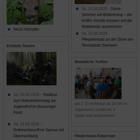
Sa. 15.08.2026 -
Dürre-
Sommer am Blütenhang – die
NABU-Schafe müssen auf die
Waldweide ausweichen
NAJU Kitzretter
Sa. 15.08.2026 -
Pflegeeinsatz an der Düne am
Tennisplatz Seeheim
Erlebnis-Touren
Monatliche Treffen
So. 30.08.2026 –
Radtour
zum Naturerlebnistag am
am 2. Di im Monat ab 19 Uhr in
Jugendhof im Bessunger
Jugenheim, Lindenstr. 6
Forst.
Gäste sind willkommen!
Sa. 12.09.2026 –
Rothirschbrunft im Taunus mit
Übernachtung
Fledermaus-Exkursion