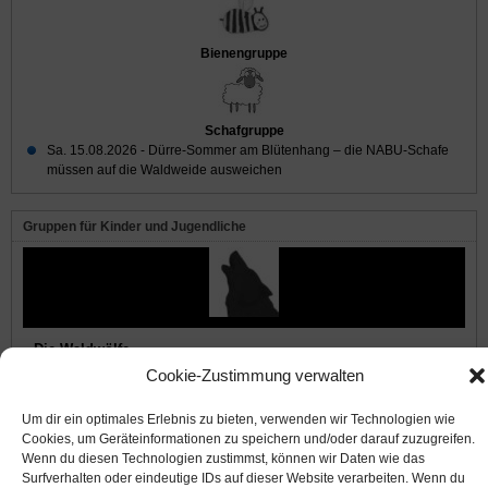
Bienengruppe
Schafgruppe
Sa. 15.08.2026 -
Dürre-Sommer am Blütenhang – die NABU-Schafe
müssen auf die Waldweide ausweichen
Gruppen für Kinder und Jugendliche
Die Waldwölfe
Cookie-Zustimmung verwalten
Um dir ein optimales Erlebnis zu bieten, verwenden wir Technologien wie
© 2008-2026
NABU Seeheim
|
Impressum
|
Datenschutz
|
Cookie-Richtlinie
|
Kontakt
Cookies, um Geräteinformationen zu speichern und/oder darauf zuzugreifen.
Wenn du diesen Technologien zustimmst, können wir Daten wie das
Surfverhalten oder eindeutige IDs auf dieser Website verarbeiten. Wenn du