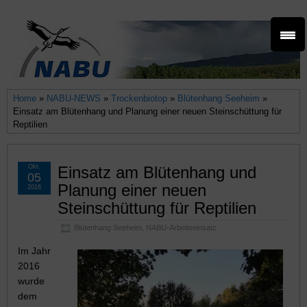
Home
»
NABU-NEWS
»
Trockenbiotop
»
Blütenhang Seeheim
»
Einsatz am Blütenhang und Planung einer neuen Steinschüttung für
Reptilien
Okt.
Einsatz am Blütenhang und
05
Planung einer neuen
2016
Steinschüttung für Reptilien
Blütenhang Seeheim
,
NABU-Arbeitseinsatz
Im Jahr
2016
wurde
dem