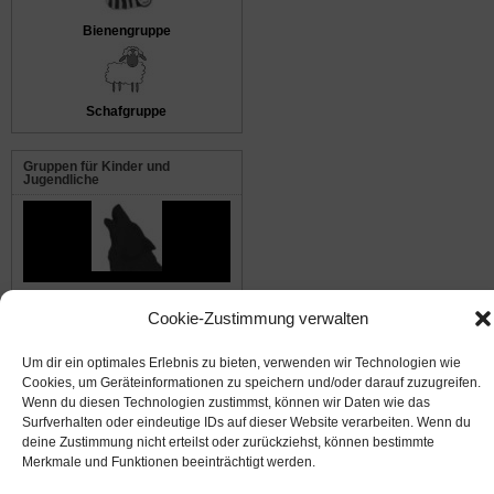
Bienengruppe
Schafgruppe
Gruppen für Kinder und
Jugendliche
Die Waldwölfe
Cookie-Zustimmung verwalten
Um dir ein optimales Erlebnis zu bieten, verwenden wir Technologien wie
© 2008-2026
NABU Seeheim
|
Impressum
|
Datenschutz
|
Cookie-Richtlinie
|
Kontakt
Cookies, um Geräteinformationen zu speichern und/oder darauf zuzugreifen.
Wenn du diesen Technologien zustimmst, können wir Daten wie das
Surfverhalten oder eindeutige IDs auf dieser Website verarbeiten. Wenn du
Suffusion theme by Sayontan Sinha
deine Zustimmung nicht erteilst oder zurückziehst, können bestimmte
Merkmale und Funktionen beeinträchtigt werden.