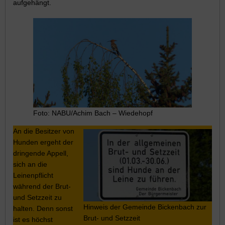
aufgehängt.
Foto: NABU/Achim Bach – Wiedehopf
An die Besitzer von
Hunden ergeht der
dringende Appell,
sich an die
Leinenpflicht
während der Brut-
und Setzzeit zu
Hinweis der Gemeinde Bickenbach zur
halten. Denn sonst
Brut- und Setzzeit
ist es höchst