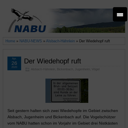
Home
»
NABU-NEWS
»
Alsbach-Hähnlein
» Der Wiedehopf ruft
Apr.
Der Wiedehopf ruft
26
2020
Alsbach-Hähnlein
,
Bickenbach
,
Jugenheim
,
Vögel
Seit gestern halten sich zwei Wiedehopfe im Gebiet zwischen
Alsbach, Jugenheim und Bickenbach auf. Die Vogelschützer
vom NABU hatten schon im Vorjahr im Gebiet drei Nistkästen