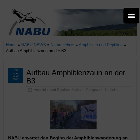
Home
»
NABU-NEWS
»
Naturerlebnis
»
Amphibien und Reptilien
»
Aufbau Amphibienzaun an der B3
Feb.
Aufbau Amphibienzaun an der
12
B3
2022
Amphibien und Reptilien
,
Malchen
,
Pfungstadt
,
Seeheim
NABU erwartet den Beginn der Amphibienwanderung an