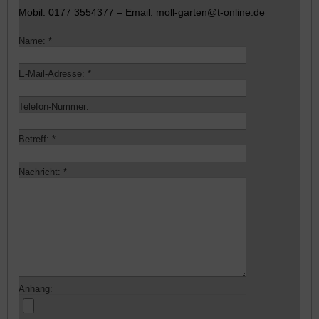
Mobil: 0177 3554377 – Email: moll-garten@t-online.de
Name:
*
E-Mail-Adresse:
*
Telefon-Nummer:
Betreff:
*
Nachricht:
*
Anhang: