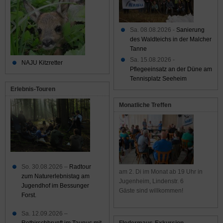
Sa. 08.08.2026 -
Sanierung
des Waldteichs in der Malcher
Tanne
Sa. 15.08.2026 -
NAJU Kitzretter
Pflegeeinsatz an der Düne am
Tennisplatz Seeheim
Erlebnis-Touren
Monatliche Treffen
So. 30.08.2026 –
Radtour
am 2. Di im Monat ab 19 Uhr in
zum Naturerlebnistag am
Jugenheim, Lindenstr. 6
Jugendhof im Bessunger
Gäste sind willkommen!
Forst.
Sa. 12.09.2026 –
Rothirschbrunft im Taunus mit
Fledermaus-Exkursion