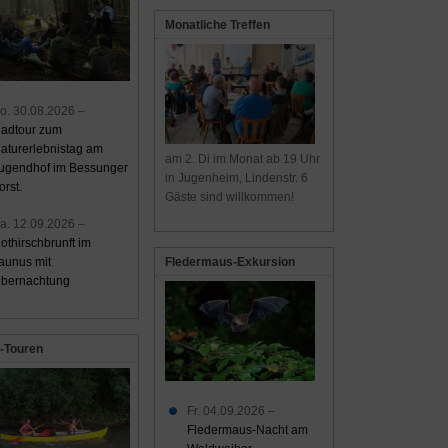
Monatliche Treffen
o. 30.08.2026 –
adtour zum
aturerlebnistag am
am 2. Di im Monat ab 19 Uhr
ugendhof im Bessunger
in Jugenheim, Lindenstr. 6
orst.
Gäste sind willkommen!
a. 12.09.2026 –
othirschbrunft im
aunus mit
Fledermaus-Exkursion
bernachtung
-Touren
Fr. 04.09.2026 –
Fledermaus-Nacht am