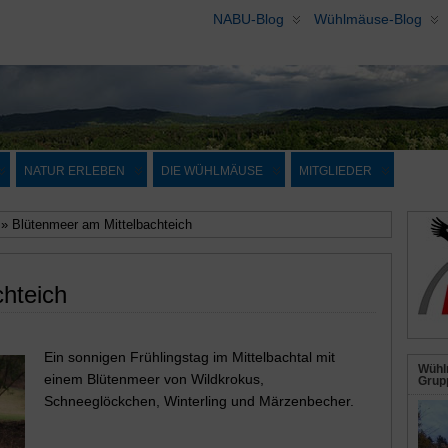
NABU-Blog
Wühlmäuse-Blog
NATUR ERLEBEN
DIE WÜHLMÄUSE
MITGLIEDER
» Blütenmeer am Mittelbachteich
hteich
Ein sonnigen Frühlingstag im Mittelbachtal mit
Wühl
einem Blütenmeer von Wildkrokus,
Grupp
Schneeglöckchen, Winterling und Märzenbecher.