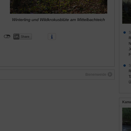
Winterling und Wildkrokusblüte am Mittelbachteich
S
R
N
J
F
S
R
Bienenweide
T
Ü
Kanu