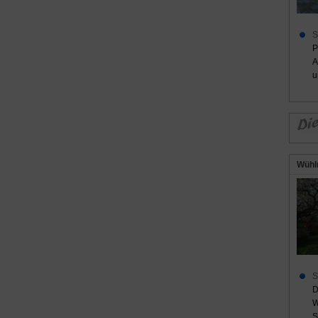
S
P
A
u
Wühl
S
D
W
S