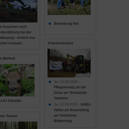
Bewerbung hier
ir brauchen noch
nterstützung bei der
etreuung - einfach mal
Arbeitseinsätze
orbei schauen...
n Mähtod
Sa. 15.08.2026 -
Pflegeeinsatz an der
Düne am Tennisplatz
Seeheim
AJU Kitzretter
Sa. 22.08.2026 -
NABU-
Aktion am Brauneberg
am Seeheimer
nis-Touren
Blütenhang