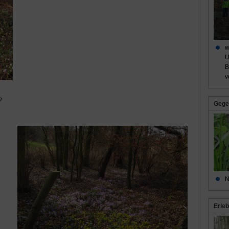
w
U
B
v
m
Gege
N
Erleb