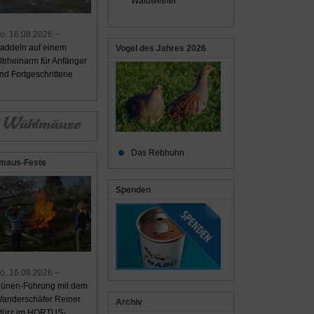
Waldweiher
o. 16.08.2026 –
addeln auf einem
Vogel des Jahres 2026
ltrheinarm für Anfänger
nd Fortgeschrittene
Das Rebhuhn
maus-Feste
Spenden
o. 16.08.2026 –
ünen-Führung mit dem
anderschäfer Reiner
Archiv
türz im HORTUS-