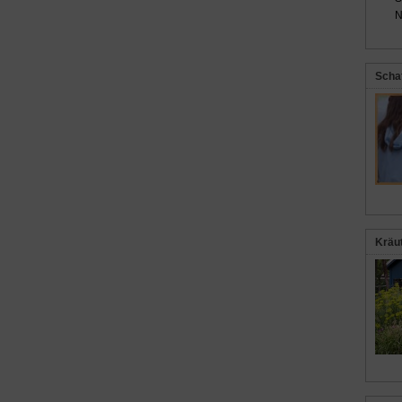
N
Scha
Kräu