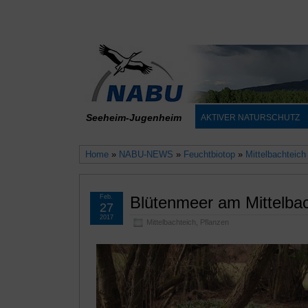
Seeheim-Jugenheim
AKTIVER NATURSCHUTZ
Home
»
NABU-NEWS
»
Feuchtbiotop
»
Mittelbachteich
Feb.
Blütenmeer am Mittelbac
27
2017
Mittelbachteich
,
Pflanzen