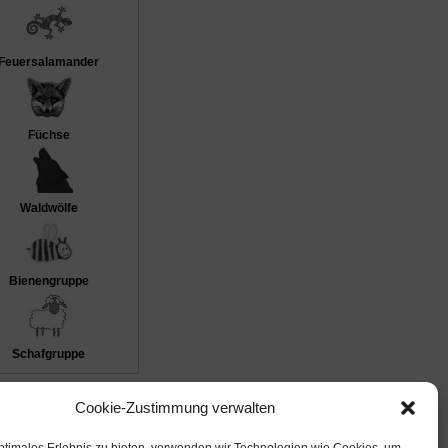
Feuersalamander
Füchse
Waldwölfe
Bienengruppe
Schafgruppe
en für Kinder und
Cookie-Zustimmung verwalten
ndliche