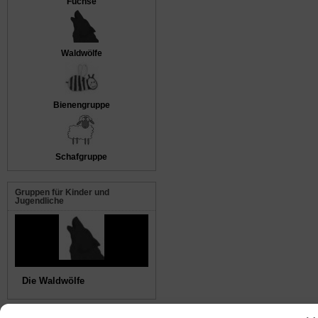
Füchse
Waldwölfe
Bienengruppe
Schafgruppe
Gruppen für Kinder und
Jugendliche
Die Waldwölfe