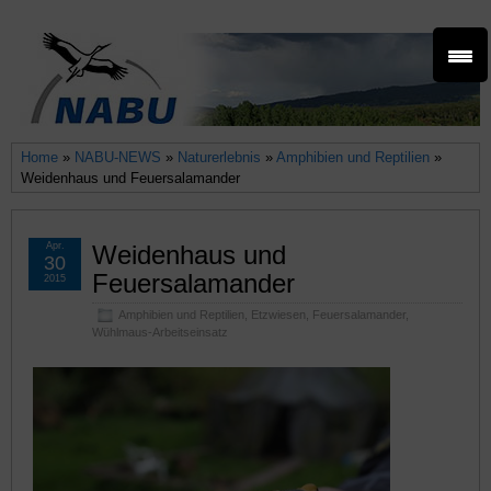
Home
»
NABU-NEWS
»
Naturerlebnis
»
Amphibien und Reptilien
»
Weidenhaus und Feuersalamander
Apr.
Weidenhaus und
30
Feuersalamander
2015
Amphibien und Reptilien
,
Etzwiesen
,
Feuersalamander
,
Wühlmaus-Arbeitseinsatz