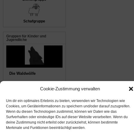
Schafgruppe
Gruppen für Kinder und
Jugendliche
Die Waldwölfe
Cookie-Zustimmung verwalten
© 2008-2026
NABU Seeheim
|
Impressum
|
Datenschutz
|
Cookie-Richtlinie
|
Kontakt
Um dir ein optimales Erlebnis zu bieten, verwenden wir Technologien wie
Cookies, um Geräteinformationen zu speichern und/oder darauf zuzugreifen.
Suffusion theme by Sayontan Sinha
Wenn du diesen Technologien zustimmst, können wir Daten wie das
Surfverhalten oder eindeutige IDs auf dieser Website verarbeiten. Wenn du
deine Zustimmung nicht erteilst oder zurückziehst, können bestimmte
Merkmale und Funktionen beeinträchtigt werden.