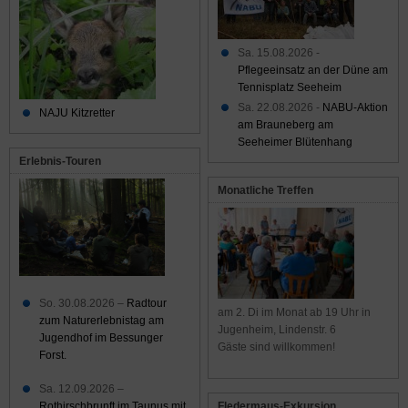
Sa. 15.08.2026 -
Pflegeeinsatz an der Düne am
Tennisplatz Seeheim
Sa. 22.08.2026 -
NABU-Aktion
NAJU Kitzretter
am Brauneberg am
Seeheimer Blütenhang
Erlebnis-Touren
Monatliche Treffen
So. 30.08.2026 –
Radtour
am 2. Di im Monat ab 19 Uhr in
zum Naturerlebnistag am
Jugenheim, Lindenstr. 6
Jugendhof im Bessunger
Gäste sind willkommen!
Forst.
Sa. 12.09.2026 –
Rothirschbrunft im Taunus mit
Fledermaus-Exkursion