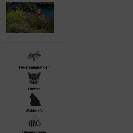
Feuersalamander
Füchse
Waldwölfe
Bienengruppe