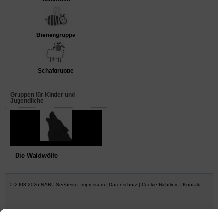
Bienengruppe
Schafgruppe
Gruppen für Kinder und
Jugendliche
Die Waldwölfe
© 2008-2026
NABU Seeheim
|
Impressum
|
Datenschutz
|
Cookie-Richtlinie
|
Kontakt
Suffusion theme by Sayontan Sinha