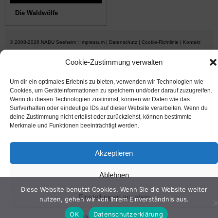
Die Waldwölfe
© 2008-2026
NABU Seeheim
|
Impressum
|
Datenschutz
|
Cookie-Richtlinie
|
Kontakt
Cookie-Zustimmung verwalten
Suffusion theme by Sayontan Sinha
Um dir ein optimales Erlebnis zu bieten, verwenden wir Technologien wie
Cookies, um Geräteinformationen zu speichern und/oder darauf zuzugreifen.
Wenn du diesen Technologien zustimmst, können wir Daten wie das
Surfverhalten oder eindeutige IDs auf dieser Website verarbeiten. Wenn du
deine Zustimmung nicht erteilst oder zurückziehst, können bestimmte
Merkmale und Funktionen beeinträchtigt werden.
Akzeptieren
Ablehnen
Diese Website benutzt Cookies. Wenn Sie die Website weiter
Einstellungen ansehen
nutzen, gehen wir von Ihrem Einverständnis aus.
OK
Datenschutzerklärung
Cookie-Richtlinie
Datenschutz