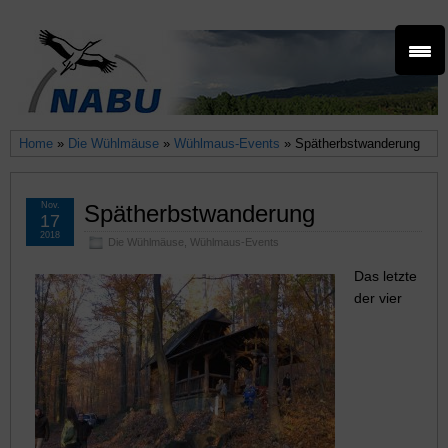
Home
»
Die Wühlmäuse
»
Wühlmaus-Events
» Spätherbstwanderung
Nov.
Spätherbstwanderung
17
2018
Die Wühlmäuse
,
Wühlmaus-Events
Das letzte
der vier