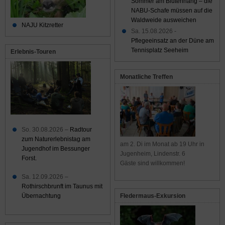
Sommer am Blütenhang – die
NABU-Schafe müssen auf die
Waldweide ausweichen
NAJU Kitzretter
Sa. 15.08.2026 -
Pflegeeinsatz an der Düne am
Tennisplatz Seeheim
Erlebnis-Touren
Monatliche Treffen
So. 30.08.2026 –
Radtour
zum Naturerlebnistag am
am 2. Di im Monat ab 19 Uhr in
Jugendhof im Bessunger
Jugenheim, Lindenstr. 6
Forst.
Gäste sind willkommen!
Sa. 12.09.2026 –
Rothirschbrunft im Taunus mit
Übernachtung
Fledermaus-Exkursion