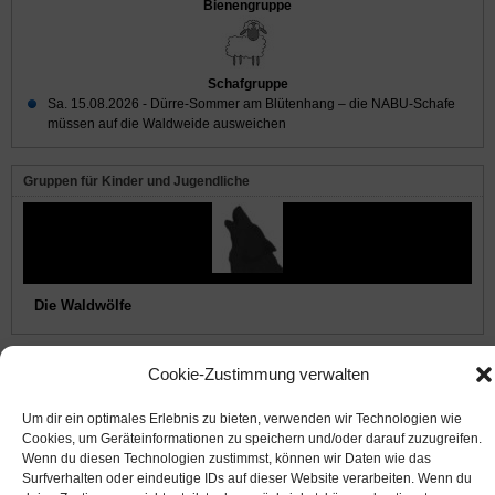
Bienengruppe
Schafgruppe
Sa. 15.08.2026 -
Dürre-Sommer am Blütenhang – die NABU-Schafe
müssen auf die Waldweide ausweichen
Gruppen für Kinder und Jugendliche
Die Waldwölfe
Cookie-Zustimmung verwalten
© 2008-2026
NABU Seeheim
|
Impressum
|
Datenschutz
|
Cookie-Richtlinie
|
Kontakt
Um dir ein optimales Erlebnis zu bieten, verwenden wir Technologien wie
Cookies, um Geräteinformationen zu speichern und/oder darauf zuzugreifen.
Suffusion theme by Sayontan Sinha
Wenn du diesen Technologien zustimmst, können wir Daten wie das
Surfverhalten oder eindeutige IDs auf dieser Website verarbeiten. Wenn du