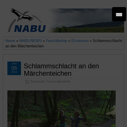
Home
»
NABU-NEWS
»
Feuchtbiotop
»
Etzwiesen
» Schlammschlacht
an den Märchenteichen
Juni
Schlammschlacht an den
05
Märchenteichen
2014
Etzwiesen
,
Feuersalamander