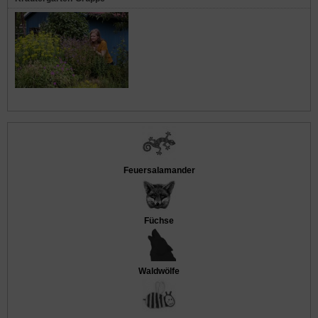
Feuersalamander
Füchse
Waldwölfe