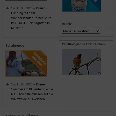
So. 16.08.2026 –
Dünen-
Führung mit dem
Wanderschäfer Reiner Stürz
im HORTUS-Naturgarten in
Archiv
Malchen
Archiv
Ornithologische Exkursionen
Schafgruppe
Sa. 15.08.2026 –
Dürre-
Sommer am Blütenhang – die
NABU-Schafe müssen auf die
Waldweide ausweichen
Kräutergarten-Gruppe