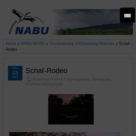
Home
»
NABU-NEWS
»
Trockenbiotop
»
Blütenhang Malchen
» Schaf-
Rodeo
Nov.
Schaf-Rodeo
03
2016
Blütenhang Malchen
,
Feuersalamander
,
Schafgruppe
,
Wühlmaus-Arbeitseinsatz