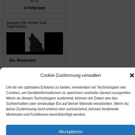
Schafgruppe
Gruppen für Kinder und
Jugendliche
Die Waldwölfe
Cookie-Zustimmung verwalten
© 2008-2026
NABU Seeheim
|
Impressum
|
Datenschutz
|
Cookie-Richtlinie
|
Kontakt
Um dir ein optimales Erlebnis zu bieten, verwenden wir Technologien wie
Cookies, um Geräteinformationen zu speichern und/oder darauf zuzugreifen.
Suffusion theme by Sayontan Sinha
Wenn du diesen Technologien zustimmst, können wir Daten wie das
Surfverhalten oder eindeutige IDs auf dieser Website verarbeiten. Wenn du
deine Zustimmung nicht erteilst oder zurückziehst, können bestimmte
Merkmale und Funktionen beeinträchtigt werden.
Akzeptieren