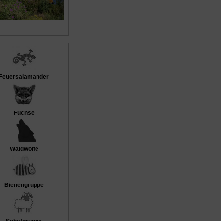
Feuersalamander
Füchse
Waldwölfe
Bienengruppe