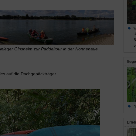
w
U
B
v
Anleger Ginsheim zur Paddeltour in der Nonnenaue
Gege
les auf die Dachgepäckträger…
N
Erleb