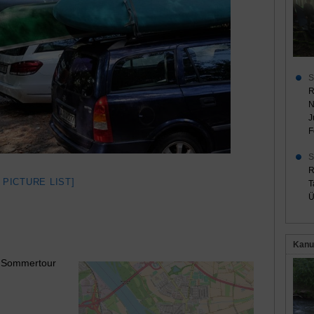
S
R
N
J
F
S
R
 PICTURE LIST]
T
Ü
Kanu
te Sommertour