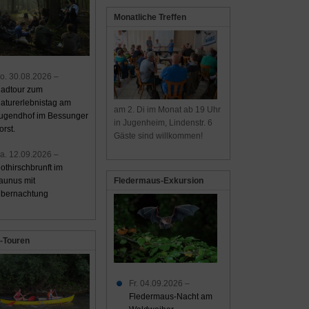
Monatliche Treffen
o. 30.08.2026 –
adtour zum
aturerlebnistag am
am 2. Di im Monat ab 19 Uhr
ugendhof im Bessunger
in Jugenheim, Lindenstr. 6
orst.
Gäste sind willkommen!
a. 12.09.2026 –
othirschbrunft im
aunus mit
Fledermaus-Exkursion
bernachtung
-Touren
Fr. 04.09.2026 –
Fledermaus-Nacht am