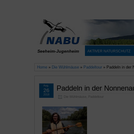
Seeheim-Jugenheim
AKTIVER NATURSCHUTZ
Home
»
Die Wühlmäuse
»
Paddeltour
» Paddeln in der
Aug.
Paddeln in der Nonnena
26
2018
Die Wühlmäuse
,
Paddeltour