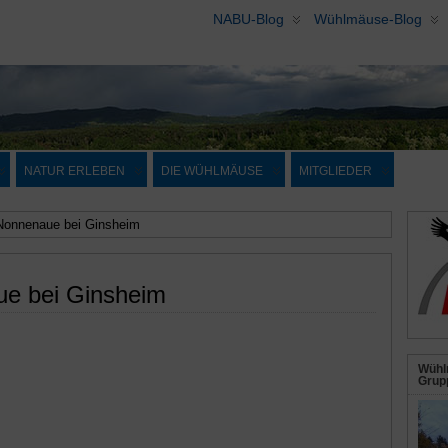
NABU-Blog
Wühlmäuse-Blog
NATUR ERLEBEN
DIE WÜHLMÄUSE
MITGLIEDER
 Nonnenaue bei Ginsheim
ue bei Ginsheim
Wühl
Grupp