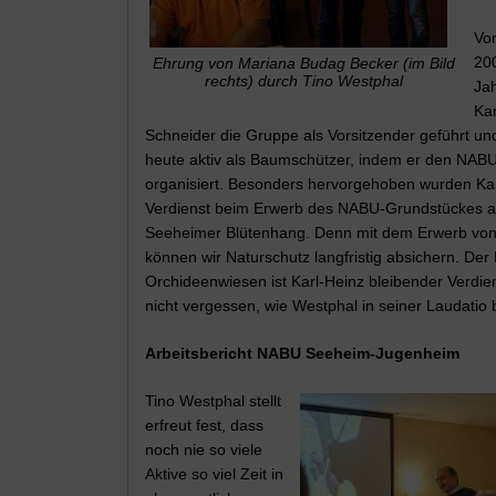
Von
20
Ehrung von Mariana Budag Becker (im Bild
rechts) durch Tino Westphal
Jah
Kar
Schneider die Gruppe als Vorsitzender geführt und 
heute aktiv als Baumschützer, indem er den NABU
organisiert. Besonders hervorgehoben wurden Ka
Verdienst beim Erwerb des NABU-Grundstückes 
Seeheimer Blütenhang. Denn mit dem Erwerb vo
können wir Naturschutz langfristig absichern. Der 
Orchideenwiesen ist Karl-Heinz bleibender Verdien
nicht vergessen, wie Westphal in seiner Laudatio 
Arbeitsbericht NABU Seeheim-Jugenheim
Tino Westphal stellt
erfreut fest, dass
noch nie so viele
Aktive so viel Zeit in