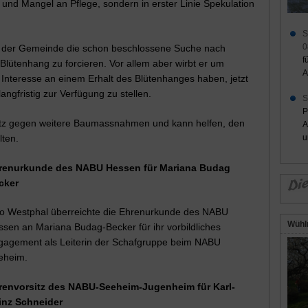
d Mangel an Pflege, sondern in erster Linie Spekulation
S
0
ens der Gemeinde die schon beschlossene Suche nach
f
Blütenhang zu forcieren. Vor allem aber wirbt er um
A
h Interesse an einem Erhalt des Blütenhanges haben, jetzt
ngfristig zur Verfügung zu stellen.
S
P
hutz gegen weitere Baumassnahmen und kann helfen, den
A
lten.
u
renurkunde des NABU Hessen für Mariana Budag
cker
no Westphal überreichte die Ehrenurkunde des NABU
Wühl
sen an Mariana Budag-Becker für ihr vorbildliches
gagement als Leiterin der Schafgruppe beim NABU
eheim.
renvorsitz des NABU-Seeheim-Jugenheim für Karl-
inz Schneider