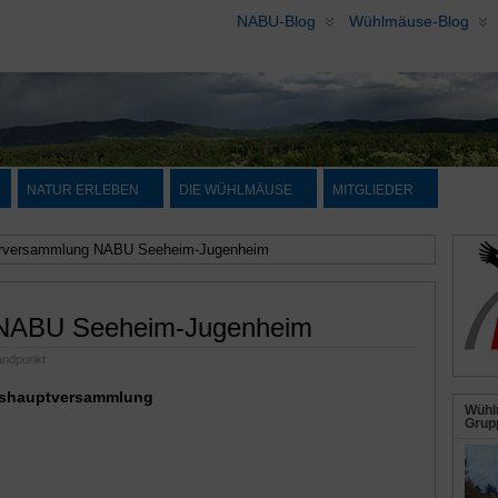
NABU-Blog
Wühlmäuse-Blog
NATUR ERLEBEN
DIE WÜHLMÄUSE
MITGLIEDER
erversammlung NABU Seeheim-Jugenheim
 NABU Seeheim-Jugenheim
andpunkt
reshauptversammlung
Wühl
Grupp