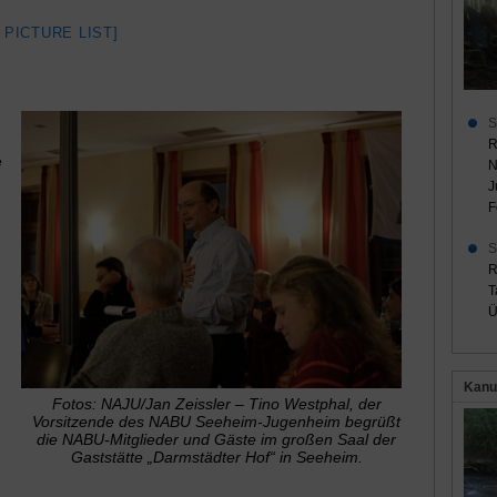
 PICTURE LIST]
S
R
e
N
J
F
S
R
T
Ü
Kanu
Fotos: NAJU/Jan Zeissler – Tino Westphal, der
Vorsitzende des NABU Seeheim-Jugenheim begrüßt
die NABU-Mitglieder und Gäste im großen Saal der
Gaststätte „Darmstädter Hof“ in Seeheim.