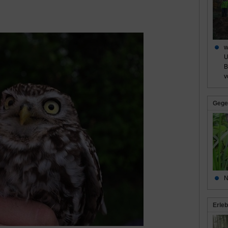
w
U
B
v
Gege
N
Erleb