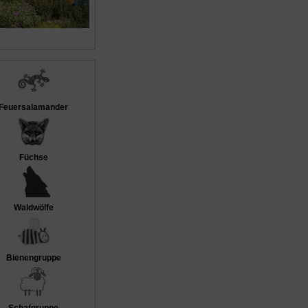
Feuersalamander
Füchse
Waldwölfe
Bienengruppe