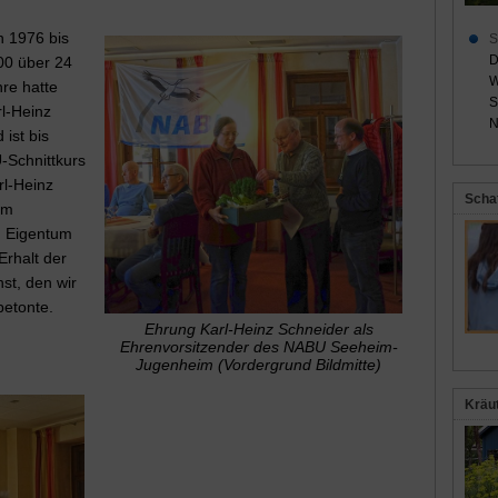
 1976 bis
S
D
00 über 24
W
re hatte
S
l-Heinz
N
ist bis
-Schnittkurs
rl-Heinz
Scha
am
n Eigentum
Erhalt der
st, den wir
betonte.
Ehrung Karl-Heinz Schneider als
Ehrenvorsitzender des NABU Seeheim-
Jugenheim (Vordergrund Bildmitte)
Kräu