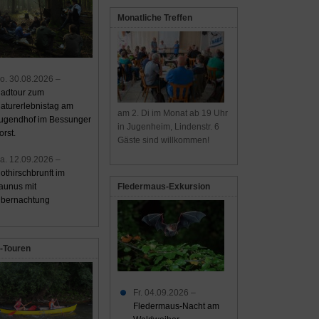
Monatliche Treffen
o. 30.08.2026 –
adtour zum
aturerlebnistag am
am 2. Di im Monat ab 19 Uhr
ugendhof im Bessunger
in Jugenheim, Lindenstr. 6
orst.
Gäste sind willkommen!
a. 12.09.2026 –
othirschbrunft im
aunus mit
Fledermaus-Exkursion
bernachtung
-Touren
Fr. 04.09.2026 –
Fledermaus-Nacht am