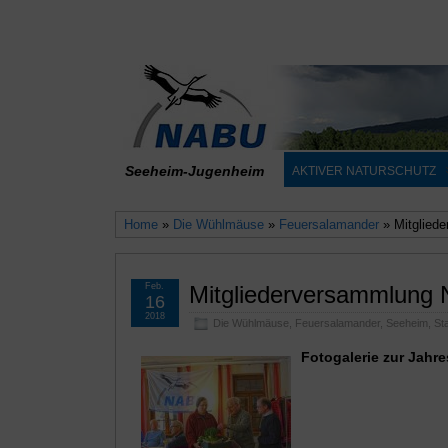
Seeheim-Jugenheim
AKTIVER NATURSCHUTZ
Home
»
Die Wühlmäuse
»
Feuersalamander
» Mitglied
Feb.
Mitgliederversammlung
16
2018
Die Wühlmäuse
,
Feuersalamander
,
Seeheim
,
St
Fotogalerie zur Jah