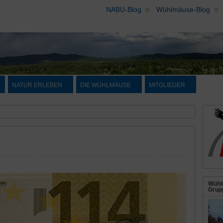
NABU-Blog
Wühlmäuse-Blog
NATUR ERLEBEN
DIE WÜHLMÄUSE
MITGLIEDER
Wühl
Grupp