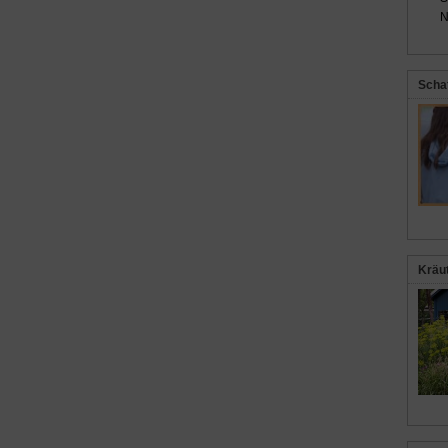
N
Scha
Kräu