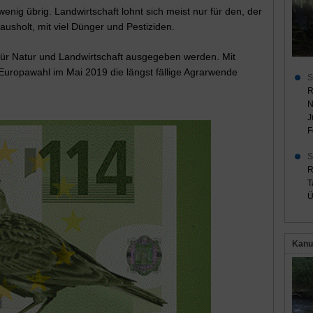
nig übrig. Landwirtschaft lohnt sich meist nur für den, der
sholt, mit viel Dünger und Pestiziden.
l für Natur und Landwirtschaft ausgegeben werden. Mit
uropawahl im Mai 2019 die längst fällige Agrarwende
S
R
N
J
F
S
R
T
Ü
Kanu