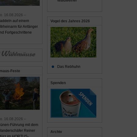
Waldweiher
o. 16.08.2026 –
addeln auf einem
Vogel des Jahres 2026
ltrheinarm für Anfänger
nd Fortgeschrittene
Das Rebhuhn
maus-Feste
Spenden
o. 16.08.2026 –
ünen-Führung mit dem
anderschäfer Reiner
Archiv
türz im HORTUS-