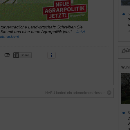
S
P
A
aturverträgliche Landwirtschaft: Schreiben Sie
u
e mit uns eine neue Agrarpolitik jetzt! –
Jetzt
itmachen!
Wühl
NABU fordert ein artenreiches Hessen
S
D
W
S