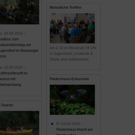
Monatliche Treffen
o. 30.08.2026 –
adtour zum
aturerlebnistag am
am 2. Di im Monat ab 19 Uhr
ugendhof im Bessunger
in Jugenheim, Lindenstr. 6
orst.
Gäste sind willkommen!
a. 12.09.2026 –
othirschbrunft im
aunus mit
Fledermaus-Exkursion
bernachtung
-Touren
Fr. 04.09.2026 –
Fledermaus-Nacht am