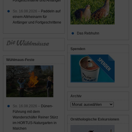
Fortgeschrittene und Anfänger
So. 16.08.2026 –
Paddeln auf
einem Altrheinarm für
Anfänger und Fortgeschrittene
Das Rebhuhn
Spenden
Wühlmaus-Feste
Archiv
Archiv
So. 16.08.2026 –
Dünen-
Führung mit dem
Wanderschäfer Reiner Stürz
Ornithologische Exkursionen
im HORTUS-Naturgarten in
Malchen