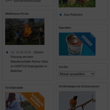
Wühlmaus-Feste
Das Rebhuhn
Spenden
So. 16.08.2026 –
Dünen-
Führung mit dem
Wanderschäfer Reiner Stürz
im HORTUS-Naturgarten in
Archiv
Malchen
Archiv
Ornithologische Exkursionen
Schafgruppe