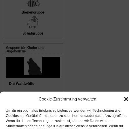
Bienengruppe
Schafgruppe
Gruppen für Kinder und
Jugendliche
Die Waldwölfe
Cookie-Zustimmung verwalten
© 2008-2026
NABU Seeheim
|
Impressum
|
Datenschutz
|
Cookie-Richtlinie
|
Kontakt
Um dir ein optimales Erlebnis zu bieten, verwenden wir Technologien wie
Cookies, um Geräteinformationen zu speichern und/oder darauf zuzugreifen.
Suffusion theme by Sayontan Sinha
Wenn du diesen Technologien zustimmst, können wir Daten wie das
Surfverhalten oder eindeutige IDs auf dieser Website verarbeiten. Wenn du