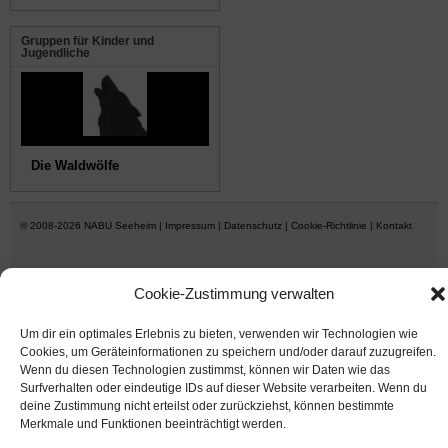
Gruppen für Kinder und
Jugendliche
Die Waldwölfe
© 2008-2026
NABU Seeheim
|
Impressum
|
Datenschutz
|
Cookie-Richtlinie
|
Kontakt
Suffusion theme by Sayontan Sinha
Cookie-Zustimmung verwalten
Um dir ein optimales Erlebnis zu bieten, verwenden wir Technologien wie
Cookies, um Geräteinformationen zu speichern und/oder darauf zuzugreifen.
Wenn du diesen Technologien zustimmst, können wir Daten wie das
Surfverhalten oder eindeutige IDs auf dieser Website verarbeiten. Wenn du
deine Zustimmung nicht erteilst oder zurückziehst, können bestimmte
Merkmale und Funktionen beeinträchtigt werden.