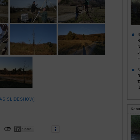
S
R
N
J
F
S
R
T
Ü
AS SLIDESHOW]
Kanu