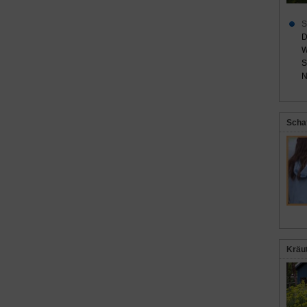
S
D
W
S
N
Scha
Kräu