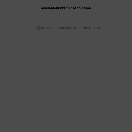
Kommentarfunktion geschlossen
It’s #fridaysforfuture #Parents4Future 1