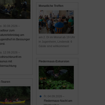
Monatliche Treffen
o. 30.08.2026 –
adtour zum
aturerlebnistag am
am 2. Di im Monat ab 19 Uhr
ugendhof im Bessunger
in Jugenheim, Lindenstr. 6
orst.
Gäste sind willkommen!
a. 12.09.2026 –
othirschbrunft im
aunus mit
Fledermaus-Exkursion
bernachtung
-Touren
Fr. 04.09.2026 –
Fledermaus-Nacht am