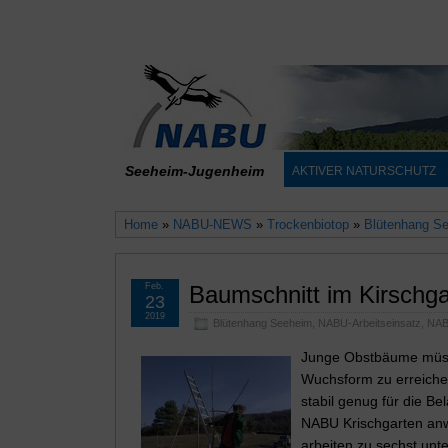
Seeheim-Jugenheim
AKTIVER NATURSCHUTZ
Home
»
NABU-NEWS
»
Trockenbiotop
»
Blütenhang S
Feb.
Baumschnitt im Kirschga
23
2019
Blütenhang Seeheim
,
NABU-Arbeitseinsatz
,
NA
Junge Obstbäume müsse
Wuchsform zu erreichen
stabil genug für die Bel
NABU Krischgarten anw
arbeiten zu sechst unt