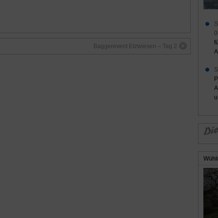
S
0
f
Baggerevent Etzwiesen – Tag 2
A
S
P
A
u
Wühl