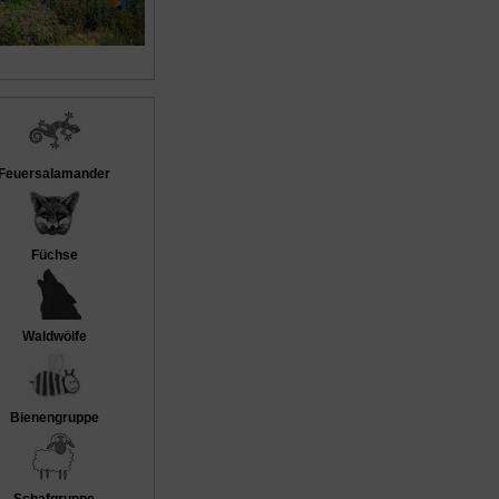
Feuersalamander
Füchse
Waldwölfe
Bienengruppe