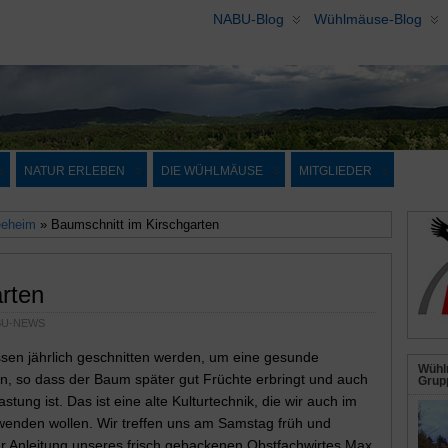
NABU-Blog
Wühlmäuse-Blog
NATUR ERLEBEN
DIE WÜHLMÄUSE
MITGLIEDER
eeheim
» Baumschnitt im Kirschgarten
rten
BU-NEWS
n jährlich geschnitten werden, um eine gesunde
Wühl
, so dass der Baum später gut Früchte erbringt und auch
Grupp
astung ist. Das ist eine alte Kulturtechnik, die wir auch im
enden wollen. Wir treffen uns am Samstag früh und
er Anleitung unseres frisch gebackenen Obstfachwirtes Max