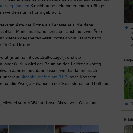
Jahr gepflanzten
Kirschbäume bekommen einen kräftigen
ren werden nur in Form gebracht.
tärksten Äste der Krone als Leitäste aus, die dabei
w
 sollten. Manchmal haben wir aber auch nur zwei Äste.
U
n, mit kleinen gegabelten Aststückchen vom Stamm nach
B
 45 Grad bilden.
v
kürzt (man nennt das „Saftwaage“), und die
Gege
 länger). Nun wird der Baum an den Leitästen kräftig
etwa 5 Jahren, erst dann lassen wir die Bäume nach
vor unserem
Kirschblütenfest am 31.3.
noch Knospen
 hat die Zweige zuhause in der Vase stehen und hofft auf
is, Michael vom NABU und zwei Aktive vom Obst- und
N
Erleb