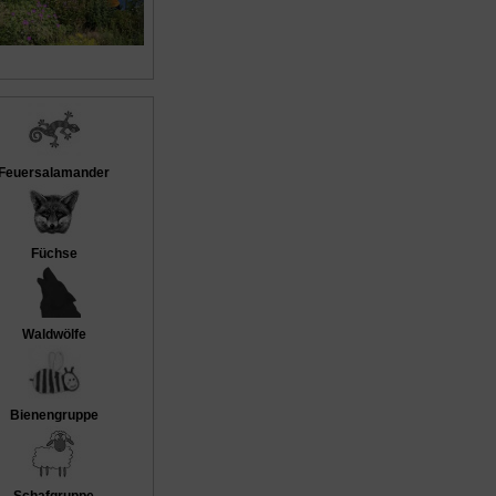
Feuersalamander
Füchse
Waldwölfe
Bienengruppe