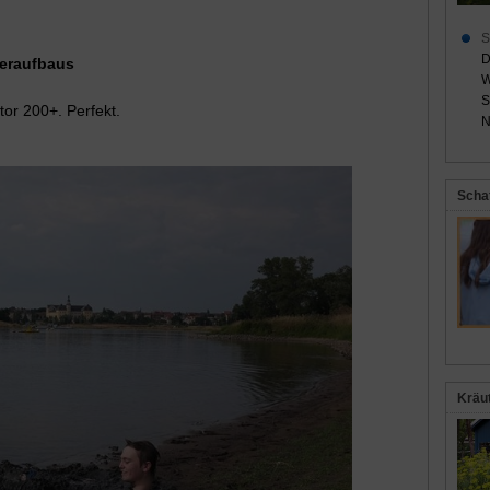
S
D
geraufbaus
W
S
or 200+. Perfekt.
N
Scha
Kräu