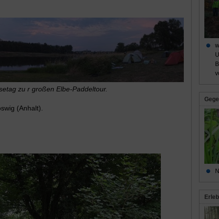
w
U
B
v
isetag zu r großen Elbe-Paddeltour.
Gege
swig (Anhalt).
N
Erleb