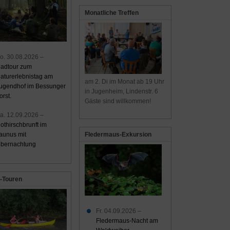
Monatliche Treffen
o. 30.08.2026 –
adtour zum
aturerlebnistag am
am 2. Di im Monat ab 19 Uhr
ugendhof im Bessunger
in Jugenheim, Lindenstr. 6
orst.
Gäste sind willkommen!
a. 12.09.2026 –
othirschbrunft im
aunus mit
Fledermaus-Exkursion
bernachtung
-Touren
Fr. 04.09.2026 –
Fledermaus-Nacht am