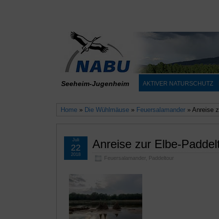
Seeheim-Jugenheim
AKTIVER NATURSCHUTZ
Home
»
Die Wühlmäuse
»
Feuersalamander
» Anreise z
Juli
Anreise zur Elbe-Paddel
22
2018
Feuersalamander
,
Paddeltour