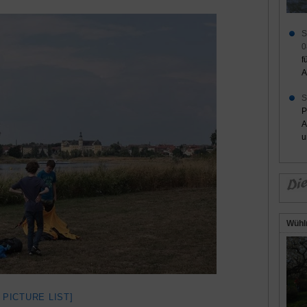
S
0
f
A
S
P
A
u
Wühl
 PICTURE LIST]