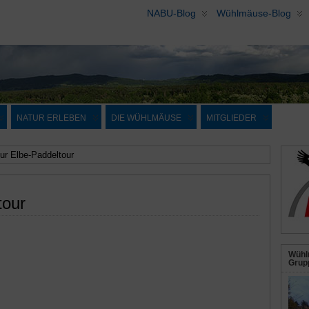
NABU-Blog
Wühlmäuse-Blog
NATUR ERLEBEN
DIE WÜHLMÄUSE
MITGLIEDER
ur Elbe-Paddeltour
tour
Wühl
Grupp