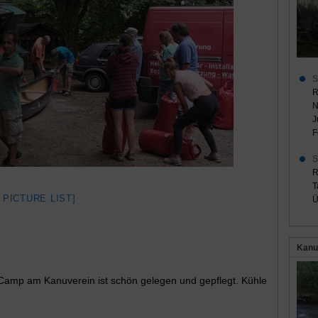
S
R
N
J
F
S
R
T
 PICTURE LIST]
Ü
Kanu
amp am Kanuverein ist schön gelegen und gepflegt. Kühle