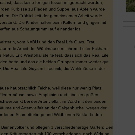
 ist, dass keine fertigen Essen mitgebracht werden,
urden Kürbisse zu Fladen und Suppe, aus Äpfeln wurde
chen. Die Fröhlichkeit der gemeinsamen Arbeit wurde
rstärkt. Die Kinder halfen beim Keltern und gingen mit
 Waffen aus Schaumgummi auf einander los.
isterin, vom NABU und den Real Life Guys. Frau
auernde Arbeit der Wühlmäuse mit ihrem Leiter Eckhard
Natur. Eric Westphal stellte fest, dass sich das Real Life
n hatte und das die beiden Gruppen immer wieder gut
 Die Real Life Guys mit Technik, die Wühlmäuse in der
use hauptsächlich Teiche, weil diese nur wenig Platz
Fledermäuse, sowie Amphibien und Libellen großen
Schwerpunkt bei der Artenvielfalt im Wald mit den beiden
Bäume und Artenvielfalt an der Galgenbuche“ wegen der
rdenen Schmetterlinge und Wildbienen Nektar finden.
 Bienenvölker und pflegen 3 verschiedenartige Gärten: Den
 den Kräutergarten mit 100 verschiedenen, nach Wirkung