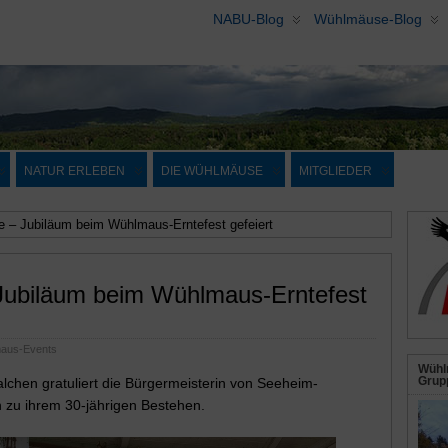
NABU-Blog
Wühlmäuse-Blog
NATUR ERLEBEN
DIE WÜHLMÄUSE
MITGLIEDER
 – Jubiläum beim Wühlmaus-Erntefest gefeiert
Jubiläum beim Wühlmaus-Erntefest
aus-Events
Wühl
Grupp
lchen gratuliert die Bürgermeisterin von Seeheim-
 zu ihrem 30-jährigen Bestehen.