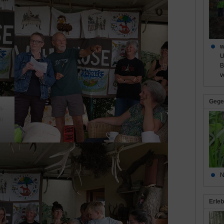
w
U
B
v
Gege
m-
n
N
Erleb