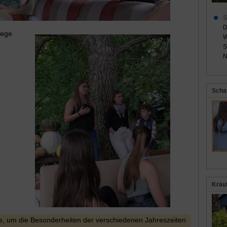
S
D
lege
W
S
N
Scha
Kräu
te, um die Besonderheiten der verschiedenen Jahreszeiten