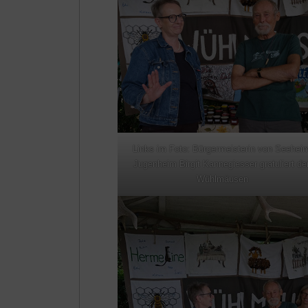
Links im Foto: Bürgermeisterin von Seehei
Jugenheim Birgit Kannegiesser gratuliert de
Wühlmäusen