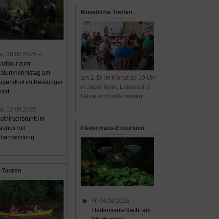
Monatliche Treffen
o. 30.08.2026 –
adtour zum
aturerlebnistag am
am 2. Di im Monat ab 19 Uhr
ugendhof im Bessunger
in Jugenheim, Lindenstr. 6
orst.
Gäste sind willkommen!
a. 12.09.2026 –
othirschbrunft im
aunus mit
Fledermaus-Exkursion
bernachtung
-Touren
Fr. 04.09.2026 –
Fledermaus-Nacht am