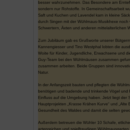
besser wahrzunehmen. Das Besondere am Erntefest
sondern nur Rohstoffe. In Gemeinschaftsarbeit w
Saft und Kuchen und Lavendel kam in kleine Säck
durch Singen mit der Wühlmaus-Musikhexe noch ve
Schwertern, Äxten und anderen mittelalterlichen
Zum Jubiläum gab es Grußworte unserer Bütgerme
Kannengiesser und Tino Westphal lobten die ausd
Woite für Kinder, Jugendliche, Erwachsene und die 
Guy-Team bei den Wühlmäusen zusammen gefunde
zusammen arbeiten. Beide Gruppen sind innovativ,
Natur.
In der Anfangszeit bauten und pflegten die Wühlmä
benötigen und badende und trinkende Vögel und 
Einfluss auf die Umgebung haben. Jetzt liegt der 
Hauptprojekten „Krasse Krähen Kurve“ und „Alte 
Gesundheit des Waldes und damit die selten gewo
Außerdem betreuen die Wühler 10 Schafe, etliche
artenreichen und spielfreudigen Wühlmausgarten,