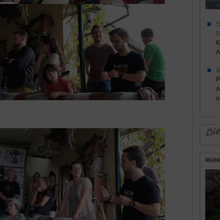
S
0
f
A
S
P
A
u
Wühl