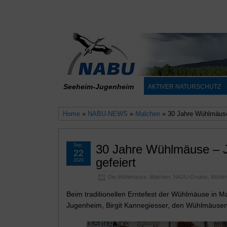
Seeheim-Jugenheim
AKTIVER NATURSCHUTZ
Home
»
NABU-NEWS
»
Malchen
» 30 Jahre Wühlmäuse
Sep.
30 Jahre Wühlmäuse – 
22
gefeiert
2024
Die Wühlmäuse
,
Malchen
,
NAJU-Gruleis
,
Wühlm
Beim traditionellen Erntefest der Wühlmäuse in Ma
Jugenheim, Birgit Kannegiesser, den Wühlmäusen