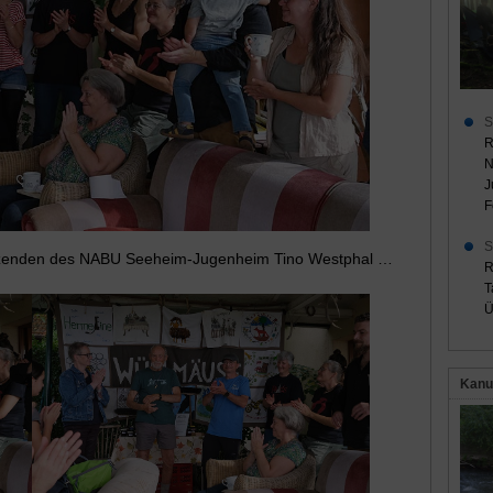
S
R
N
J
F
S
zenden des NABU Seeheim-Jugenheim Tino Westphal …
R
T
Ü
Kanu