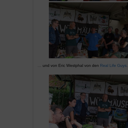
… und von Eric Westphal von den
Real Life Guys
.