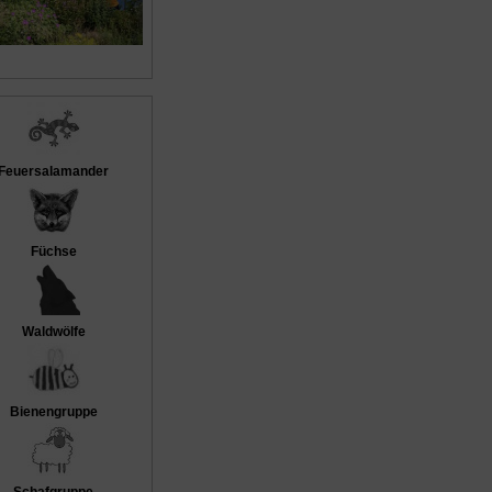
Feuersalamander
Füchse
Waldwölfe
Bienengruppe