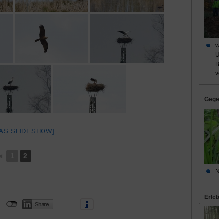
w
U
B
v
Gege
AS SLIDESHOW]
◄
1
2
N
Erleb