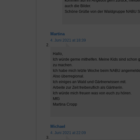
kommen auf Ihr Angebot gern zurück, meld
auch die Bilder.
Schöne Grüße von der Waldgruppe NABU 
Martina
4. Juni 2021 at 18:39
Hallo,
Ich würde gerne mithelfen. Meine Kids sind schon gr
zu machen.
Ich habe mich letzte Woche beim NABU angemelde
Also überregional.
Ich einiges an Wald und Gärtnerwissen mit.
Arbeite zur Zeit freiberuflich als Gärtnerin.
Ich würde mich freuen was von euch zu hören.
MfG
Martina Cropp
Michael
4. Juni 2021 at 22:09