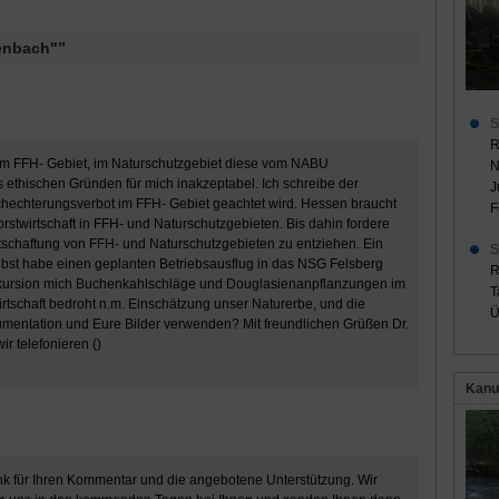
enbach"”
S
R
Im FFH- Gebiet, im Naturschutzgebiet diese vom NABU
N
us ethischen Gründen für mich inakzeptabel. Ich schreibe der
J
schechterungsverbot im FFH- Gebiet geachtet wird. Hessen braucht
F
twirtschaft in FFH- und Naturschutzgebieten. Bis dahin fordere
irtschaftung von FFH- und Naturschutzgebieten zu entziehen. Ein
S
selbst habe einen geplanten Betriebsausflug in das NSG Felsberg
R
xkursion mich Buchenkahlschläge und Douglasienanpflanzungen im
T
tschaft bedroht n.m. Einschätzung unser Naturerbe, und die
Ü
okumentation und Eure Bilder verwenden? Mit freundlichen Grüßen Dr.
r telefonieren (
)
Kanu
nk für Ihren Kommentar und die angebotene Unterstützung. Wir