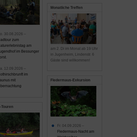
Monatliche Treffen
o. 30.08.2026 –
adtour zum
aturerlebnistag am
am 2. Di im Monat ab 19 Uhr
ugendhof im Bessunger
in Jugenheim, Lindenstr. 6
orst.
Gäste sind willkommen!
a. 12.09.2026 –
othirschbrunft im
aunus mit
Fledermaus-Exkursion
bernachtung
-Touren
Fr. 04.09.2026 –
Fledermaus-Nacht am