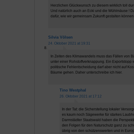
Herzlichen Glückwunsch zu diesem wirklich toll dur
Und natürlich auch an Ecki und die Wühlmäuse ! Das
dafür, wie wir gemeinsam Zukunft gestalten können
Silvia Völsen
24. Oktober 2021 at 19:31
In Zeiten des Klimawandels muss das Fällen von Bä
unter einer Rohstoffverknappung. Ein Exportstopp w
politische Fehlentscheidung darf aber nicht auf Kos
Bäume gehen. Daher unterschreibe ich hier.
Tino Westphal
26. Oktober 2021 at 17:12
In der Tat: die Sicherstellung lokaler Versor
es kaum noch Sägewerke für starkes Laubho
Darmstädter Staatswald haben die Perspekti
den Folgen für den Naturschutz ganz zu schwe
übrig von den schützenswerten und in Europ