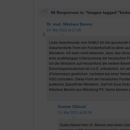
56 Responses to “Images tagged "bick
Dr. med. Nikolaus Berens
24. Mai 2021 at 17:28
Liebe Naturfreunde vom NABU! Ich bin geschockt! 
dokumentierte Form der Forstwirtschaft ist allein a
Ministerin. Ich kann nicht erkennen, dass, das Ver
eine unabhängige Untersuchung der hessischen Fors
ich die Ministerin auf Hessenforst die weitere Bew
Einschlagsmoratorium ist n.m.E. erforderlich. Ich 
(Felsenmeer) gestrichen, nachdem bei einer Vore
NSG schockten. Diese Form der hessischen Forstwir
politische Zukunft der Ministerin. Darf ich Eure D
Nikolaus Berens aus Würzburg PS: Gerne können wi
Gunnar Glänzel
24. Mai 2021 at 20:58
Guten Abend Herr Dr. Berens und vielen Da