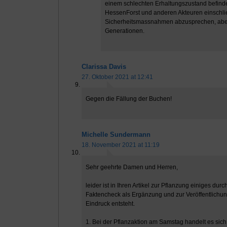
einem schlechten Erhaltungszustand befinde
HessenForst und anderen Akteuren einschli
Sicherheitsmassnahmen abzusprechen, aber u
Generationen.
Clarissa Davis
27. Oktober 2021 at 12:41
Gegen die Fällung der Buchen!
Michelle Sundermann
18. November 2021 at 11:19
Sehr geehrte Damen und Herren,
leider ist in Ihren Artikel zur Pflanzung einiges du
Faktencheck als Ergänzung und zur Veröffentlichun
Eindruck entsteht.
1. Bei der Pflanzaktion am Samstag handelt es si