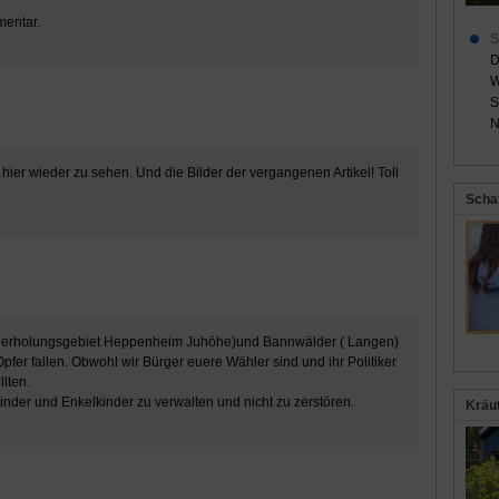
mentar.
S
D
W
S
N
l hier wieder zu sehen. Und die Bilder der vergangenen Artikel! Toll
Scha
Naherholungsgebiet Heppenheim Juhöhe)und Bannwälder ( Langen)
er fallen. Obwohl wir Bürger euere Wähler sind und ihr Politiker
lten.
Kinder und Enkelkinder zu verwalten und nicht zu zerstören.
Kräu