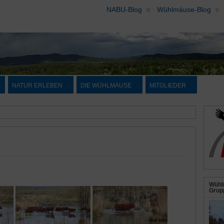
NABU-Blog
Wühlmäuse-Blog
NATUR ERLEBEN
DIE WÜHLMÄUSE
MITGLIEDER
Wühl
Grupp