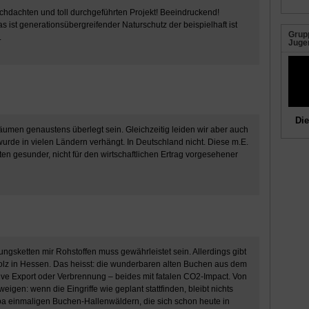
chdachten und toll durchgeführten Projekt! Beeindruckend!
 ist generationsübergreifender Naturschutz der beispielhaft ist
Grupp
.
Juge
Die
umen genaustens überlegt sein. Gleichzeitig leiden wir aber auch
urde in vielen Ländern verhängt. In Deutschland nicht. Diese m.E.
ten gesunder, nicht für den wirtschaftlichen Ertrag vorgesehener
gungsketten mir Rohstoffen muss gewährleistet sein. Allerdings gibt
lz in Hessen. Das heisst: die wunderbaren alten Buchen aus dem
ve Export oder Verbrennung – beides mit fatalen CO2-Impact. Von
igen: wenn die Eingriffe wie geplant stattfinden, bleibt nichts
a einmaligen Buchen-Hallenwäldern, die sich schon heute in