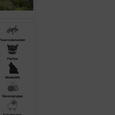
Feuersalamander
Füchse
Waldwölfe
Bienengruppe