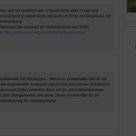
men, und wir bemühen uns, in Ihrem Sinne aktiv zu sein und
en und doch so nahen Berlin als auch vor Ort an der Bergstraße. Wir
Unterstützung.
nteressiert Sie eventuell die Stellungnahme des NABU
en:
https://www.nabu-bergstrasse.de/stellungnahmen/
dproblematik des Felsberges – Welch ein zauberhafter Ort! Ich war
d der respektvollen Austausch manch unterschiedlicher Sichtweisen
as neues Drittes entstehen kann. Ich bin sehr interessiert mehr
h über Gelegenheiten, wie diese. Danke Yvonne Albe für die
Zusammenfassung der Waldbegehung!