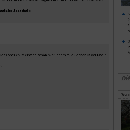
en uns in den kommenden Tagen bei Ihnen und senden Ihnen dann
Seeheim-Jugenheim
S
0
f
A
S
P
A
oss aber es ist einfach schön mit Kindern tolle Sachen in der Natur
u
t.
Wühl